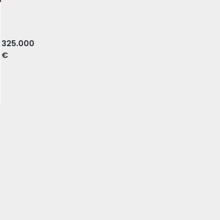
 Leiria
325.000
€