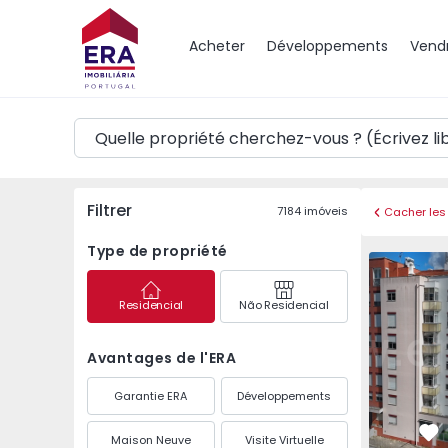
Carte
Acheter
Développements
Vend
Filtrer
7184
imóveis
Cacher les 
Type de propriété
Appartement T3 com T
Appartemen
Residencial
Não Residencial
Avantages de l'ERA
Garantie ERA
Développements
Maison Neuve
Visite Virtuelle
Pr