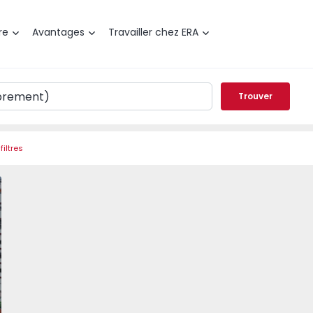
re
Avantages
Travailler chez ERA
Trouver
filtres
errasse Leiria, Gândara - 1542650 - 19
t T3 com Terrasse Leiria, Gândara - 1542650 - 21
Appartement T3 com Terrasse Leiria, Gândara - 1542650 - 
Appartement T3 com Terrasse Leiria, Gândara - 
Appartement T3 com Terrasse Leiria, 
Appartement T3 com Terras
Appartement T3 
Appar
éféré