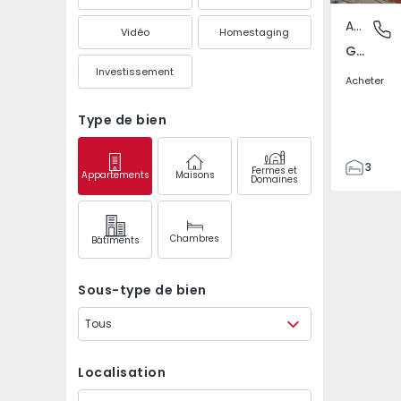
Appartement
Gândara,
Vidéo
Homestaging
Gândara, Leiria
Investissement
Acheter
Type de bien
3
Fermes et
Appartements
Maisons
Domaines
2
117
Chambres
Bâtiments
Sous-type de bien
Tous
Localisation