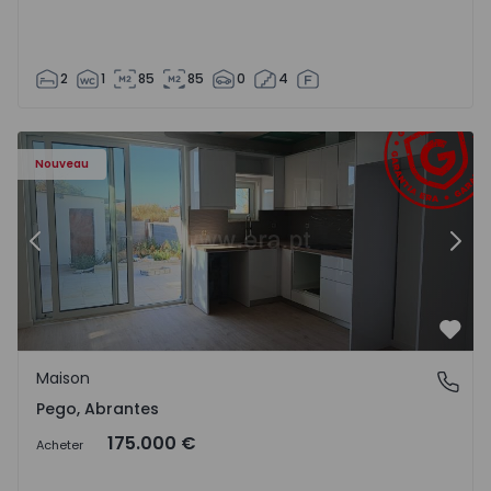
2
1
85
85
0
4
Maison T2 Abrantes, Pego - 1575171 - 9
Ma
Nouveau
Précédent
Suiv
Préf
Maison
Pego, Abrantes
Pego, Abrantes
175.000 €
Acheter