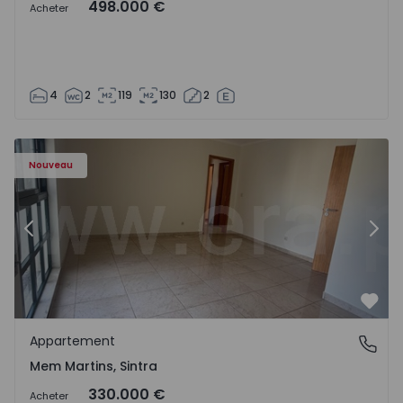
498.000 €
Acheter
4
2
119
130
2
8416 - 15
Appartement T3 Sintra, Algueirão-Mem Martins - 1528416
Ap
Nouveau
Précédent
Suiv
Préf
Appartement
Mem Martins, Sintra
Mem Martins, Sintra
330.000 €
Acheter