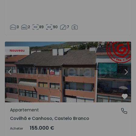
3
2
89
90
7
 - 18
Appartement T2 Covilhã, Covilhã e Canhoso - 1497806 - 1
Ap
Nouveau
Précédent
Suiv
Préf
Appartement
Covilhã e Canhoso, Castelo Branco
Covilhã e Canhoso, Castelo Branco
155.000 €
Acheter