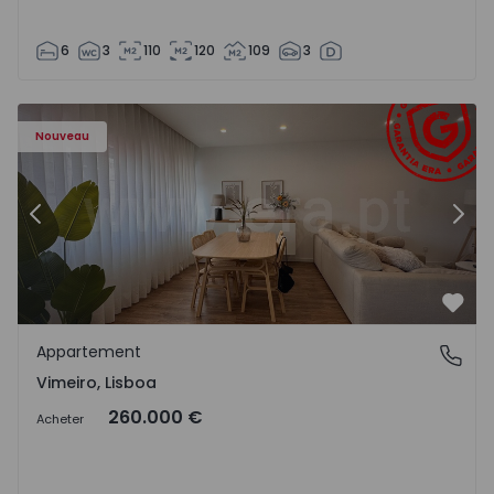
6
3
110
120
109
3
Appartement T1 Lourinhã, Vimeiro - 1575406 - 1
Ap
Nouveau
Précédent
Suiv
Préf
Appartement
Vimeiro, Lisboa
Vimeiro, Lisboa
260.000 €
Acheter