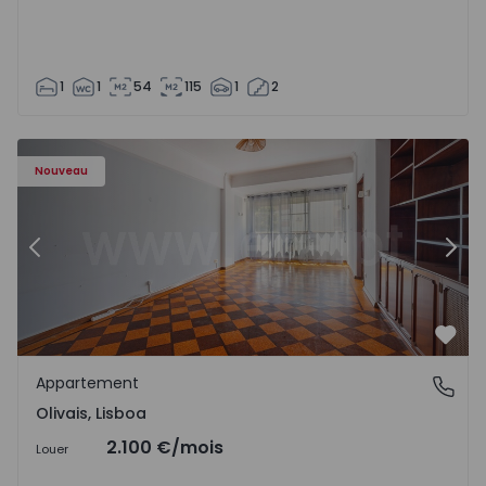
1
1
54
115
1
2
Appartement T5 Lisboa, Olivais - 1575717 - 6
Ap
Nouveau
Précédent
Suiv
Préf
Appartement
Olivais, Lisboa
Olivais, Lisboa
2.100 €
/mois
Louer