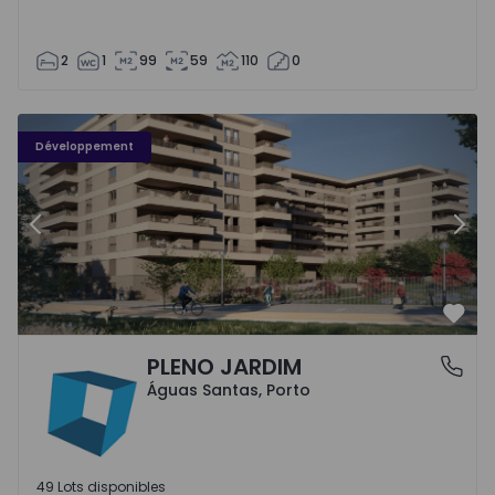
2
1
99
59
110
0
PLENO JARDIM - 3
P
Développement
Précédent
Suiv
Préf
PLENO JARDIM
Águas Santas, Porto
Águas Santas, Porto
49 Lots disponibles