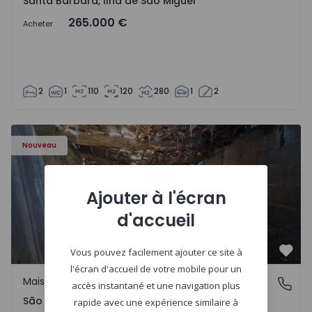
Santa Bárbara, Ilha de São Miguel
265.000 €
Acheter
2
1
110
120
280
1
2
Maison Vila Real, São Tomé do Castelo e Justes - 1575189 
Nouveau
Ajouter à l'écran
d'accueil
Vous pouvez facilement ajouter ce site à
Préf
l'écran d'accueil de votre mobile pour un
Maison Rurale
São Tomé do Castelo e Justes, Vila Real
accès instantané et une navigation plus
São Tomé do Castelo e Justes, Vila Real
rapide avec une expérience similaire à