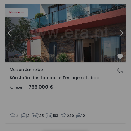
Nouveau
Précédent
Suiv
Préf
Maison Jumelée
São João das Lampas e Terrugem, Lisboa
São João das Lampas e Terrugem, Lisboa
755.000 €
Acheter
4
3
135
193
240
2