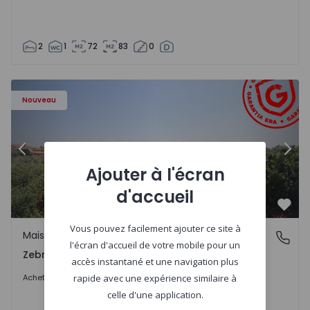
2
1
72
83
0
- 1566201 - 43
Maison de Ville T4 Idanha-a-Nova, Zebreira e Segura - 15
Ma
Nouveau
Précédent
Suiv
Ajouter à l'écran
d'accueil
Préf
Vous pouvez facilement ajouter ce site à
Maison de Ville
Zebreira e Segura, Castelo Branco
l'écran d'accueil de votre mobile pour un
Zebreira e Segura, Castelo Branco
accès instantané et une navigation plus
79.000 €
Acheter
rapide avec une expérience similaire à
celle d'une application.