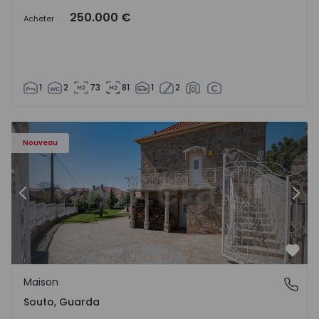
250.000 €
Acheter
1
2
73
81
1
2
Maison T4 Sabugal, Souto - 1575640 - 10
Ma
Nouveau
Précédent
Suiv
Préf
Maison
Souto, Guarda
Souto, Guarda