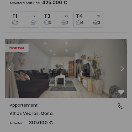
425.000 €
Acheter
à partir de
T1
T3
T4
x
1
x
2
x
1
1
1
3
2
4
3
Appartement T2 Moita, Alhos Vedros - 1572464 - 1
Ap
Nouveau
Précédent
Suiv
Préf
Appartement
Alhos Vedros, Moita
Alhos Vedros, Moita
310.000 €
Acheter