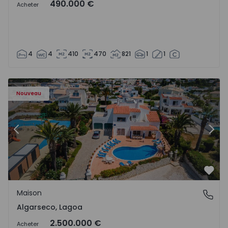
490.000 €
Acheter
4
4
410
470
821
1
1
Maison T6 Lagoa, Algarseco - 1523918 - 51
Ma
Nouveau
Précédent
Suiv
Préf
Maison
Algarseco, Lagoa
Algarseco, Lagoa
2.500.000 €
Acheter