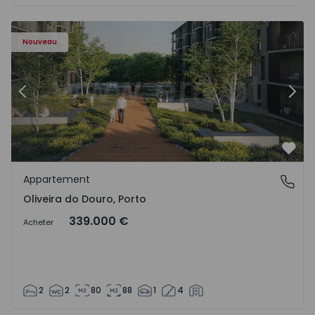
- 1575522 - 8
Appartement T2 Vila Nova de Gaia, Oliveira do Douro - 15
Ap
Nouveau
Précédent
Suiv
Préf
Appartement
Oliveira do Douro, Porto
Oliveira do Douro, Porto
339.000 €
Acheter
2
2
80
88
1
4