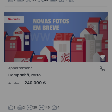
Appartement T3 Porto, Campanhã - 1575504 - 1
Nouveau
Préf
Appartement
Campanhã, Porto
Campanhã, Porto
240.000 €
Acheter
3
2
120
146
4