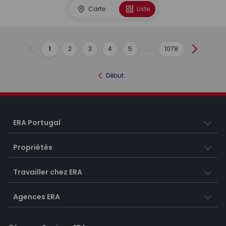
Carte
Liste
1
2
3
4
5
...
1078
Précédent
Suivant
Début
ERA Portugal
Propriétés
Travailler chez ERA
Agences ERA