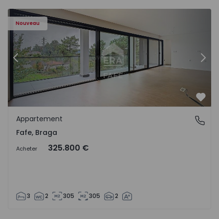
Nouveau
Précédent
Suiv
Préf
Appartement
Fafe, Braga
Fafe, Braga
325.800 €
Acheter
3
2
305
305
2