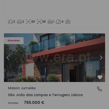
2
2
80
88
1
4
Nouveau
Précédent
Suiv
Préf
Maison Jumelée
São João das Lampas e Terrugem, Lisboa
São João das Lampas e Terrugem, Lisboa
755.000 €
Acheter