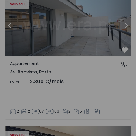
Nouveau
Précédent
Suiv
Préf
Appartement
Av. Boavista, Porto
Av. Boavista, Porto
2.300 €
/mois
Louer
2
2
67
109
2
5
Nouveau