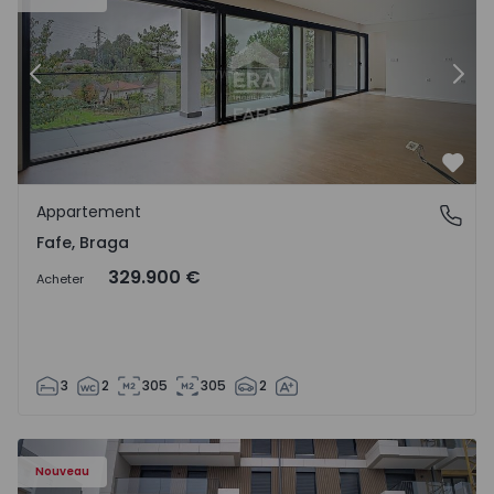
Précédent
Suiv
Préf
Appartement
Fafe, Braga
Fafe, Braga
329.900 €
Acheter
3
2
305
305
2
Nouveau