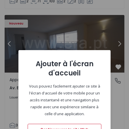
2
2
71
103
2
2
Appartement T3 Porto, Av. Boavista - 1575472 - 5
Ap
Nouveau
Précédent
Suiv
Ajouter à l'écran
Préf
d'accueil
Appartement
Av. Boavista, Porto
Vous pouvez facilement ajouter ce site à
Av. Boavista, Porto
l'écran d'accueil de votre mobile pour un
2.300 €
/mois
Louer
accès instantané et une navigation plus
rapide avec une expérience similaire à
celle d'une application.
3
2
132
142
2
4