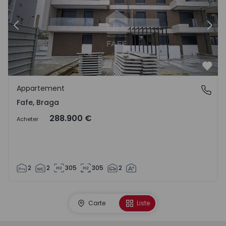
Précédent
Suiv
Préf
Appartement
Fafe, Braga
Fafe, Braga
288.900 €
Acheter
2
2
305
305
2
Carte
Liste