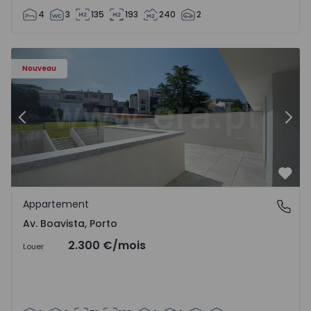
4
3
135
193
240
2
Appartement T2 Porto, Av. Boavista - 1575459 - 4
Ap
Nouveau
Précédent
Suiv
Préf
Appartement
Av. Boavista, Porto
Av. Boavista, Porto
2.300 €
/mois
Louer