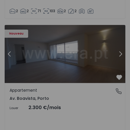
2
2
71
103
2
2
Appartement T3 Porto, Av. Boavista - 1575472 - 5
Ap
Nouveau
Précédent
Suiv
Préf
Appartement
Av. Boavista, Porto
Av. Boavista, Porto
2.300 €
/mois
Louer