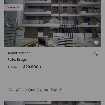
Nouveau
Précédent
Suiv
Préf
Appartement
Fafe, Braga
Fafe, Braga
329.900 €
Acheter
3
2
305
305
2