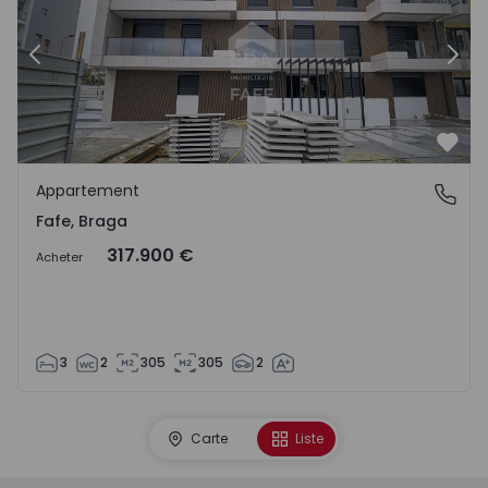
Précédent
Suiv
Préf
Appartement
Fafe, Braga
Fafe, Braga
317.900 €
Acheter
3
2
305
305
2
Carte
Liste