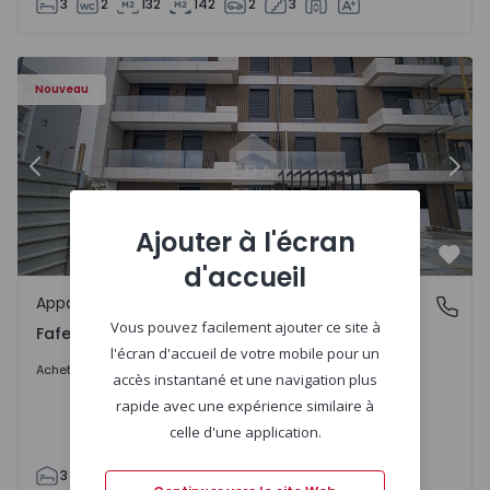
3
2
132
142
2
3
Nouveau
Précédent
Suiv
Ajouter à l'écran
Préf
d'accueil
Appartement
Fafe, Braga
Vous pouvez facilement ajouter ce site à
Fafe, Braga
l'écran d'accueil de votre mobile pour un
325.800 €
Acheter
accès instantané et une navigation plus
rapide avec une expérience similaire à
celle d'une application.
3
2
305
305
2