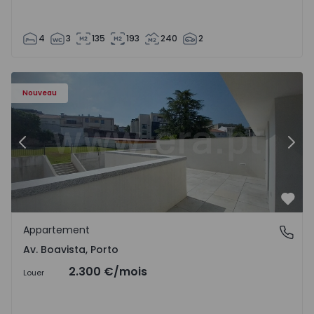
4
3
135
193
240
2
Appartement T2 Porto, Av. Boavista - 1575459 - 4
Ap
Nouveau
Précédent
Suiv
Préf
Appartement
Av. Boavista, Porto
Av. Boavista, Porto
2.300 €
/mois
Louer