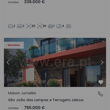
339.000 €
Acheter
2
2
80
88
1
4
Nouveau
Précédent
Suiv
Préf
Maison Jumelée
São João das Lampas e Terrugem, Lisboa
São João das Lampas e Terrugem, Lisboa
755.000 €
Acheter