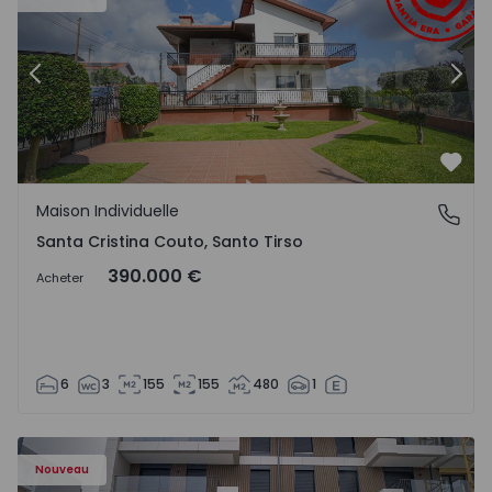
Précédent
Suiv
Préf
Maison Individuelle
Santa Cristina Couto, Santo Tirso
Santa Cristina Couto, Santo Tirso
390.000 €
Acheter
6
3
155
155
480
1
Nouveau