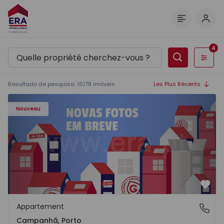
Comm
Menu
4
Filtres
Resultado de pesquisa
:
16178
imóveis
Les Plus Récents
Appartement T3 Porto, Campanhã - 1575504 - 1
Nouveau
Préf
Appartement
Campanhã, Porto
Campanhã, Porto