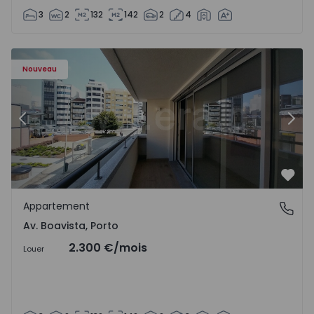
3
2
132
142
2
4
Appartement T2 Porto, Av. Boavista - 1575454 - 7
Ap
Nouveau
Précédent
Suiv
Préf
Appartement
Av. Boavista, Porto
Av. Boavista, Porto
2.300 €
/mois
Louer