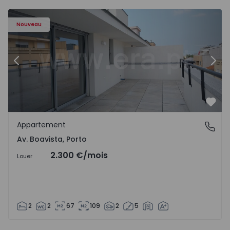
Appartement T2 Porto, Av. Boavista - 1574734 - 7
Ap
Nouveau
Précédent
Suiv
Préf
Appartement
Av. Boavista, Porto
Av. Boavista, Porto
2.300 €
/mois
Louer
2
2
67
109
2
5