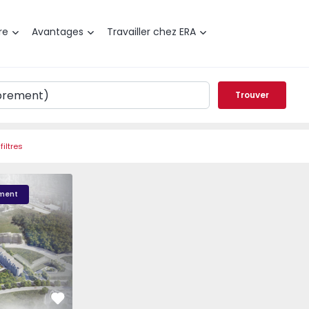
re
Avantages
Travailler chez ERA
Trouver
filtres
Élou - 9
Élou - 2
ment
Préféré