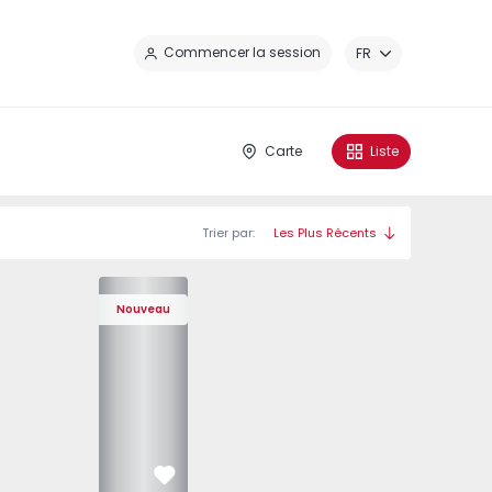
Fe
Commencer la session
FR
Carte
Liste
Trier par:
Les Plus Récents
Élou - 2
Élou - 6
Élou - 
Nouveau
Préféré