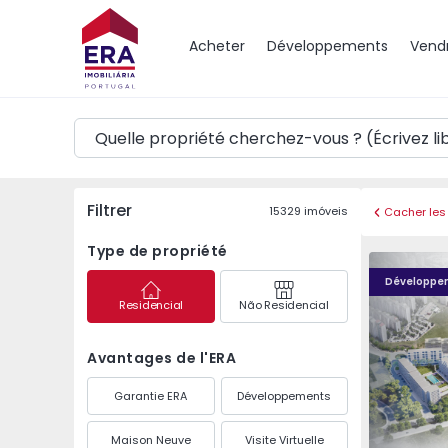
Carte
Acheter
Développements
Vend
Filtrer
15329
imóveis
Cacher les 
Type de propriété
Élou - 1
Élou - 10
Développe
Residencial
Não Residencial
Avantages de l'ERA
Garantie ERA
Développements
Maison Neuve
Visite Virtuelle