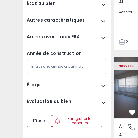
Almada, Cova da Piedade, Pragal e Cacilhas, Setúbal
État du bien
Acheter
Autres caractéristiques
Autres avantages ERA
2
2
Année de construction
70
Appartement T3 Porto,
Appartemen
85
Nouveau
0
0
Étage
Évaluation du bien
Pr
Enregistrer la
Effacer
recherche
Appartement
Av. Boav
Av. Boavista, Porto