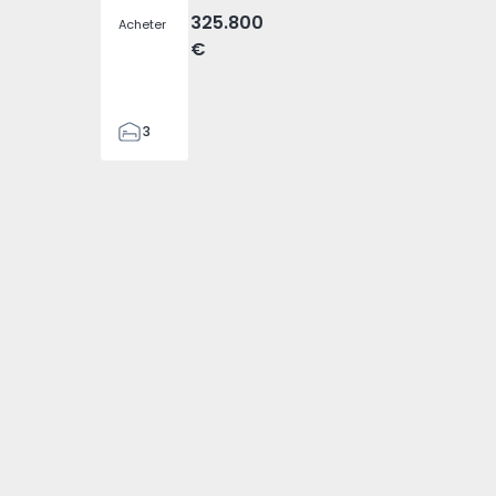
325.800
Acheter
€
3
2
184
184
2