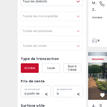
Tous les districts
Maison de Ville
Zebreira
Zebreira e Segura, Castelo Branco
Toutes les municipalités
Acheter
Toutes les paroisses
4
Toutes les zones
2
80
Appartement T2 Vila N
Appartemen
80
Type de transaction
Nouveau
244
Bail à
Acheter
Louer
Céder
Prix de vente
Le minimum
Le maximum
Pr
Surface utile
Appartement
Oliveira