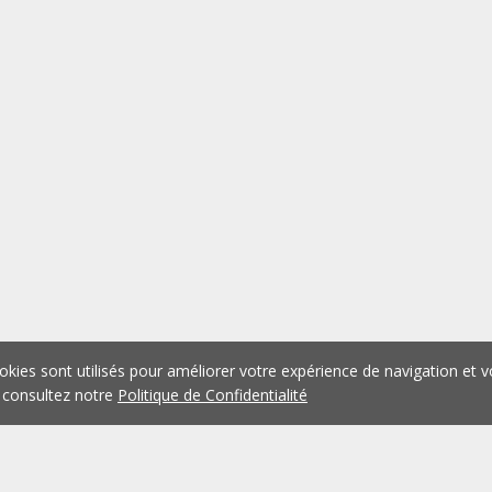
okies sont utilisés pour améliorer votre expérience de navigation et v
 consultez notre
Politique de Confidentialité
1
2
3
4
5
...
1076
Précédent
Suivant