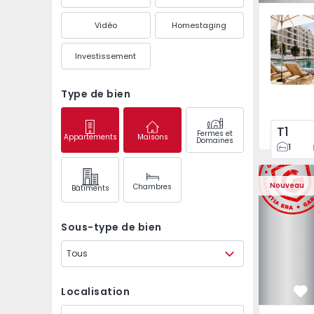
Santo An
Vidéo
Homestaging
Investissement
Type de bien
T1
Fermes et
Appartements
Maisons
Domaines
1
Nouveau
Chambres
Bâtiments
Sous-type de bien
Tous
Localisation
Pr