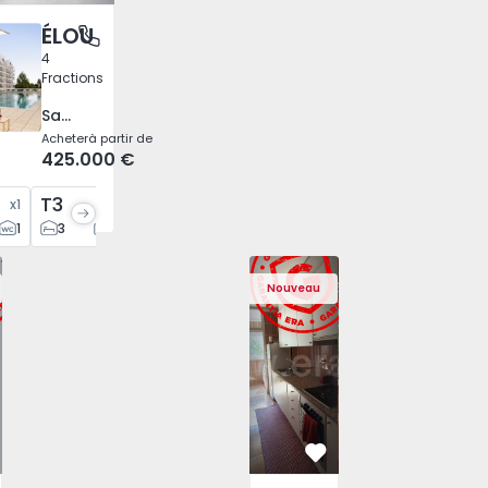
ÉLOU
tónio dos Cavaleiros e Frielas, Lisboa
4
Fractions
Santo António dos Cavaleiros e Frielas, Lisboa
Acheter
à partir de
425.000 €
T3
T4
x
1
x
2
x
1
1
3
2
4
3
Appartement T3 Maia, Pedrouços - 1575
Appartement T3 Maia, Pedrou
Appartement T3 Ma
Apparte
Nouveau
éféré
Préféré