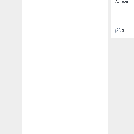
Acheter
3
2
184
184
2