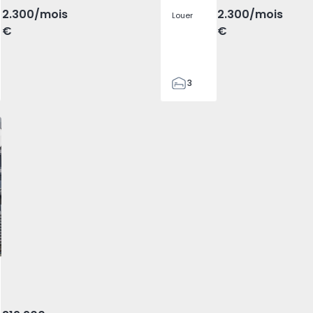
2.300
/mois
2.300
/mois
Louer
€
€
3
2
132
142
2
3
éféré
aga