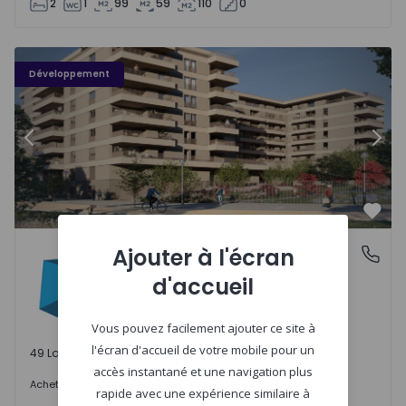
2
1
99
59
110
0
PLENO JARDIM - 3
P
Développement
Précédent
Suiv
Préf
PLENO JARDIM
Ajouter à l'écran
Águas Santas, Porto
Águas Santas, Porto
d'accueil
Vous pouvez facilement ajouter ce site à
l'écran d'accueil de votre mobile pour un
49 Lots disponibles
accès instantané et une navigation plus
242.000 €
Acheter
à partir de
rapide avec une expérience similaire à