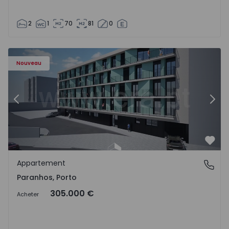
2
1
70
81
0
Appartement T1 Porto, Paranhos - 1575706 - 8
Ap
Nouveau
Précédent
Suiv
Préf
Appartement
Paranhos, Porto
Paranhos, Porto
305.000 €
Acheter