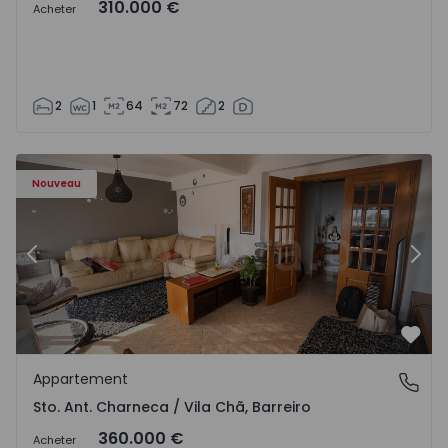
310.000 €
Acheter
2
1
64
72
2
ã - 1573477 - 14
Appartement T3 Barreiro, Sto. Ant. Charneca / Vila Chã - 
Ap
Nouveau
Précédent
Suiv
Préf
Appartement
Sto. Ant. Charneca / Vila Chã, Barreiro
Sto. Ant. Charneca / Vila Chã, Barreiro
360.000 €
Acheter