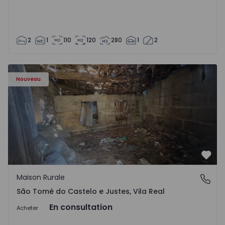
2
1
110
120
280
1
2
Maison Vila Real, São Tomé do Castelo e Justes - 1575189 
Nouveau
Préf
Maison Rurale
São Tomé do Castelo e Justes, Vila Real
São Tomé do Castelo e Justes, Vila Real
En consultation
Acheter