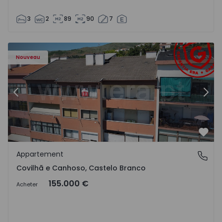
3
2
89
90
7
 - 18
Appartement T2 Covilhã, Covilhã e Canhoso - 1497806 - 1
Ap
Nouveau
Précédent
Suiv
Préf
Appartement
Covilhã e Canhoso, Castelo Branco
Covilhã e Canhoso, Castelo Branco
155.000 €
Acheter