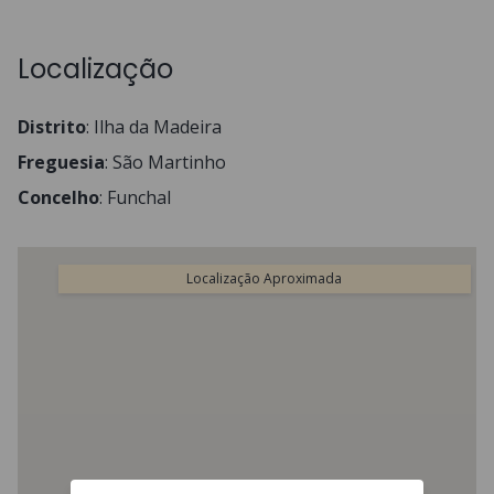
Localização
Distrito
:
Ilha da Madeira
Freguesia
:
São Martinho
Concelho
:
Funchal
Localização Aproximada