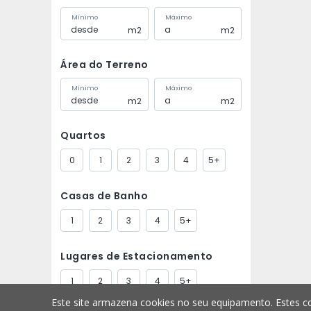
Mínimo
Máximo
m2
m2
Área do Terreno
Mínimo
Máximo
m2
m2
Quartos
0
1
2
3
4
5+
Casas de Banho
1
2
3
4
5+
Lugares de Estacionamento
1
2
3
4
5+
Este site armazena cookies no seu equipamento. Estes co