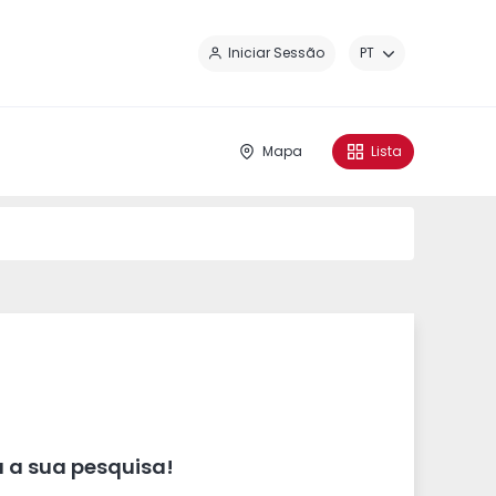
Fe
Iniciar Sessão
PT
Mapa
Lista
 a sua pesquisa!