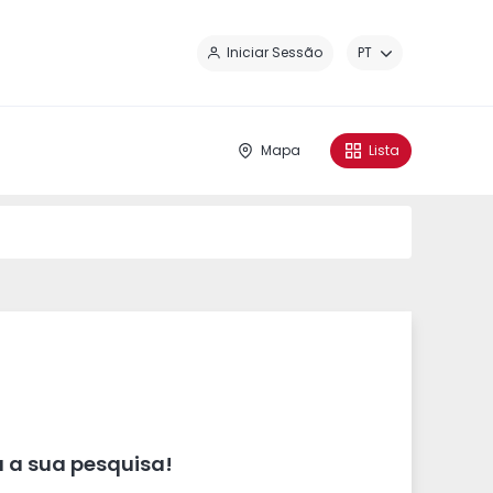
Fe
Iniciar Sessão
PT
Mapa
Lista
 a sua pesquisa!