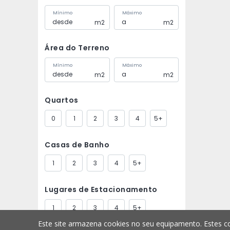
Mínimo
Máximo
m2
m2
Área do Terreno
Mínimo
Máximo
m2
m2
Quartos
0
1
2
3
4
5+
Casas de Banho
1
2
3
4
5+
Lugares de Estacionamento
1
2
3
4
5+
Este site armazena cookies no seu equipamento. Estes co