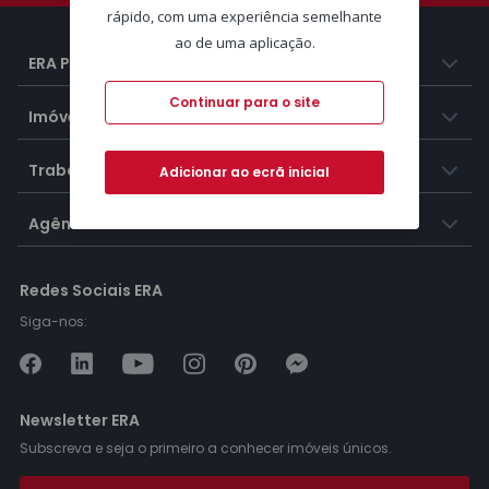
rápido, com uma experiência semelhante
ao de uma aplicação.
ERA Portugal
Continuar para o site
Imóveis
Trabalhar na ERA
Adicionar ao ecrã inicial
Agências ERA
Redes Sociais ERA
Siga-nos:
Newsletter ERA
Subscreva e seja o primeiro a conhecer imóveis únicos.