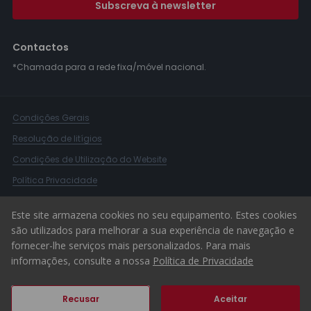
Subscreva à newsletter
Contactos
*Chamada para a rede fixa/móvel nacional.
Condições Gerais
Resolução de litígios
Condições de Utilização do Website
Política Privacidade
Livro Reclamações
Este site armazena cookies no seu equipamento. Estes cookies
Canal de Denúncias
são utilizados para melhorar a sua experiência de navegação e
fornecer-lhe serviços mais personalizados. Para mais
© 2026 ERA Portugal
informações, consulte a nossa
Política de Privacidade
Recusar
Aceitar