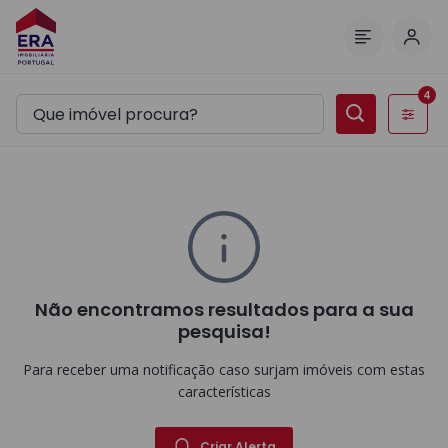
Inic
Menu
4
Filtros
Não encontramos resultados para a sua
pesquisa!
Para receber uma notificação caso surjam imóveis com estas
características
Criar Alerta