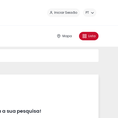
Fe
Iniciar Sessão
PT
Mapa
Lista
 a sua pesquisa!