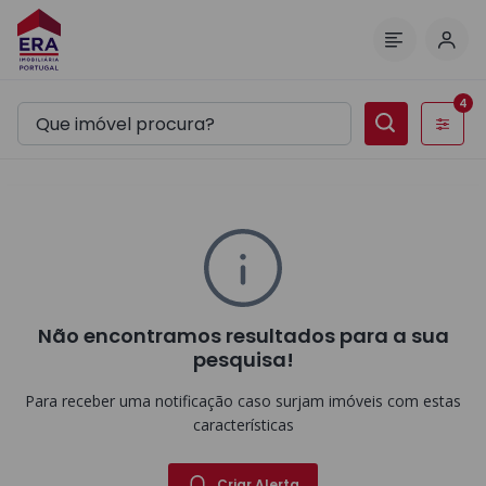
Inic
Menu
4
Filtros
Não encontramos resultados para a sua
pesquisa!
Para receber uma notificação caso surjam imóveis com estas
características
Criar Alerta