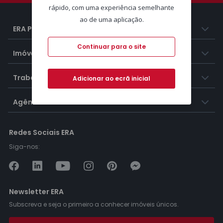
rápido, com uma experiência semelhante
ao de uma aplicação.
ERA Portugal
Continuar para o site
Imóveis
Trabalhar na ERA
Adicionar ao ecrã inicial
Agências ERA
Redes Sociais ERA
Siga-nos:
Newsletter ERA
Subscreva e seja o primeiro a conhecer imóveis únicos.