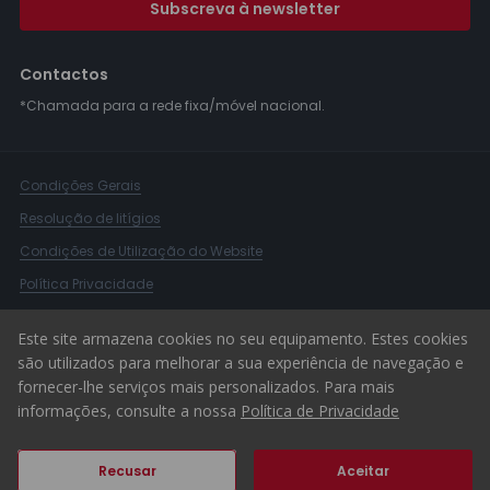
Subscreva à newsletter
Contactos
*Chamada para a rede fixa/móvel nacional.
Condições Gerais
Resolução de litígios
Condições de Utilização do Website
Política Privacidade
Livro Reclamações
Este site armazena cookies no seu equipamento. Estes cookies
Canal de Denúncias
são utilizados para melhorar a sua experiência de navegação e
fornecer-lhe serviços mais personalizados. Para mais
© 2026 ERA Portugal
informações, consulte a nossa
Política de Privacidade
Recusar
Aceitar