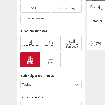
Prédio
Santo A
Vídeo
Homestaging
Santo António, Lisboa
Investimento
Comprar
Tipo de Imóvel
270
Quintas e
Apartamentos
Moradias
Herdades
96
0
5
Quarto
Prédios
Sub-tipo de Imóvel
Todos
Localização