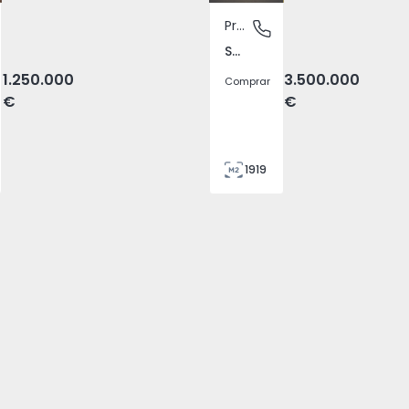
Prédio
ntónio, Lisboa
São Bento, Lisboa
São Bento, Lisboa
1.250.000
3.500.000
Comprar
€
€
1919
16
0
0