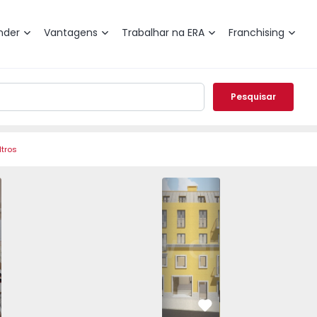
nder
Vantagens
Trabalhar na ERA
Franchising
Pesquisar
ltros
António - 1548727 - 23
boa, Santo António - 1548727 - 15
Prédio Lisboa, Santo António - 1548727 - 1
Prédio Lisboa, Santo António - 1548727 - 2
Prédio Lisboa, São Bento - 1287839 - 5
Prédio Lisboa, Santo António - 154872
Prédio Lisboa, São Bento - 1
Prédio Lisboa, Santo Antón
Prédio Lisboa, São
Prédio Lisboa, 
Prédio 
Prédi
vorito
Favorito