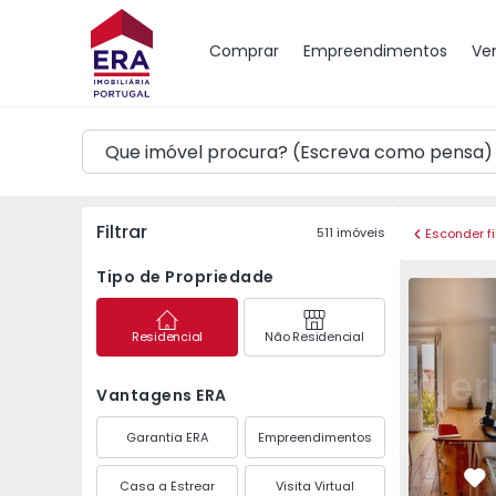
Mapa
Comprar
Empreendimentos
Ve
Filtrar
511
imóveis
Esconder fi
Tipo de Propriedade
Prédio Lisboa, Santo 
Prédio Lis
Residencial
Não Residencial
Vantagens ERA
Garantia ERA
Empreendimentos
Casa a Estrear
Visita Virtual
Fa