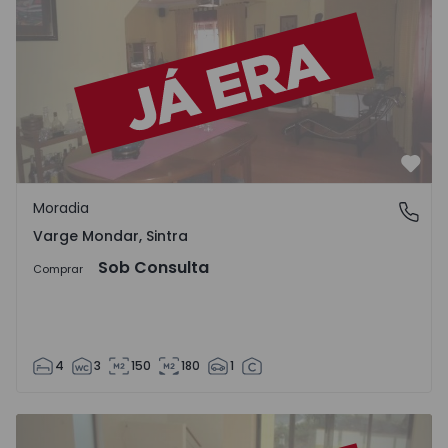
Favo
Moradia
Varge Mondar, Sintra
Varge Mondar, Sintra
Sob Consulta
Comprar
4
3
150
180
1
Moradia T3 Sintra, Albarraque - 347769 - 1