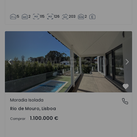
5
2
115
126
203
2
- 1513018 - 31
Moradia Isolada T5 com Piscina Sintra, Rio de Mouro - 15
Mo
Anterior
Segu
Favo
Moradia Isolada
Rio de Mouro, Lisboa
Rio de Mouro, Lisboa
1.100.000 €
Comprar