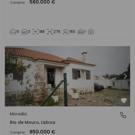
560.000 €
Comprar
5
3
188
278
160
1
Moradia T3 Sintra, Rio de Mouro - 1533227 - 11
Mo
Anterior
Segu
Favo
Moradia
Rio de Mouro, Lisboa
Rio de Mouro, Lisboa
850.000 €
Comprar