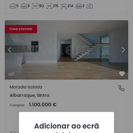
5
3
182
215
214
2
1511500 - 33
Moradia Isolada T4 com Luxo Sintra, Rio de Mouro - 1511
Mo
Casa a Estrear
Anterior
Segu
Favo
Moradia Isolada
Albarraque, Sintra
Albarraque, Sintra
1.100.000 €
Comprar
Adicionar ao ecrã