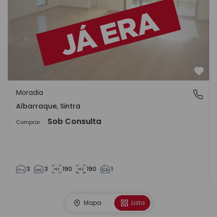
Favo
Moradia
Albarraque, Sintra
Albarraque, Sintra
Sob Consulta
Comprar
3
3
190
190
1
Mapa
Lista