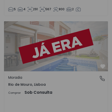
5
4
291
567
800
2
Moradia em Banda T5 com Piscina Sintra, Rio de Mouro - 
Favo
Moradia
Rio de Mouro, Lisboa
Rio de Mouro, Lisboa
Sob Consulta
Comprar