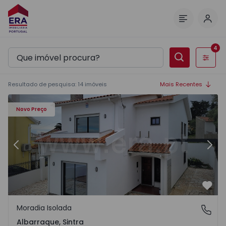
Inic
Menu
4
Filtros
Resultado de pesquisa
:
14
imóveis
Mais Recentes
Moradia Isolada T5 Sintra, Albarraque - 1551718 - 23
Mo
Novo Preço
Anterior
Segu
Favo
Moradia Isolada
Albarraque, Sintra
Albarraque, Sintra