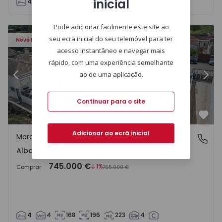
inicial
4
3
180
258
405
4
Pode adicionar facilmente este site ao
- 1509169 - 29
Moradia Geminada T4 com Piscina Sintra, Albarraque - 15
Mo
seu ecrã inicial do seu telemóvel para ter
Novo Preço
acesso instantâneo e navegar mais
rápido, com uma experiência semelhante
ao de uma aplicação.
Anterior
Segu
Continuar para o site
Favo
Adicionar ao ecrã inicial
Moradia Geminada
Albarraque, Sintra
Albarraque, Sintra
745.000 €
1%
Comprar
755.000 €
4
4
168
196
223
4