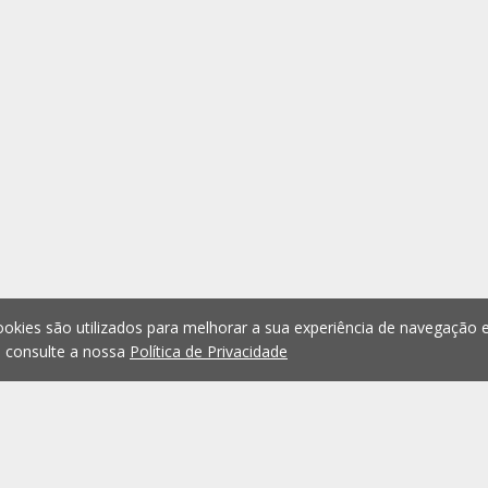
okies são utilizados para melhorar a sua experiência de navegação e
, consulte a nossa
Política de Privacidade
1
2
3
4
5
...
1075
Anterior
Seguint