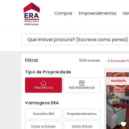
Mapa
Comprar
Empreendimentos
Ve
Filtrar
16119
imóveis
Esconder fi
Tipo de Propriedade
Apartamento T3 Póvoa 
Apartament
Novidade
Residencial
Não Residencial
Vantagens ERA
Garantia ERA
Empreendimentos
Casa a Estrear
Visita Virtual
Fa