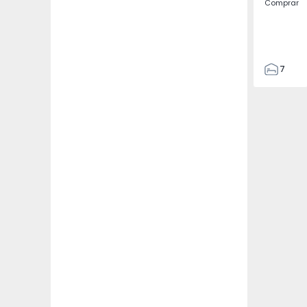
Comprar
7
3
122
186
2673
1