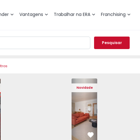
nder
Vantagens
Trabalhar na ERA
Franchising
Pesquisar
ltros
de Varzim, Póvoa de Varzim, Beiriz e Argivai - 1574602 - 2
o T3 Póvoa de Varzim, Póvoa de Varzim, Beiriz e Argivai - 
Apartamento T3 Póvoa de Varzim, Póvoa de Varzim, Beiriz e 
Apartamento T3 Póvoa de Varzim, Póvoa de Varzim
Apartamento T4 Cascais, São Domingos 
Apartamento T3 Póvoa de Varzim, Póvoa
Apartamento T4 Cascais, São
Apartamento T3 Póvoa de Va
Apartamento T4 Ca
Apartamento T3 
Apartam
Apart
Novidade
vorito
Favorito