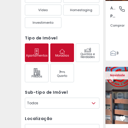
Apartamento
Póvoa de
Vídeo
Homestaging
Póvoa de Varzim, Beiriz e Argivai, Porto
Investimento
Comprar
Tipo de Imóvel
3
Quintas e
Apartamentos
Moradias
Herdades
3
138
Apartamento T2 Covil
Apartament
153
Novidade
Quarto
Prédios
2
Sub-tipo de Imóvel
Todos
Localização
Fa