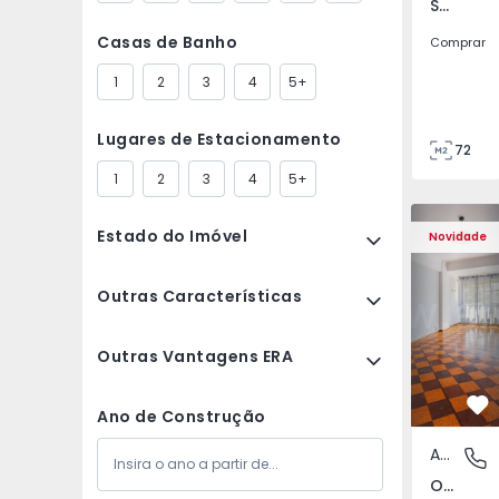
São Tomé do Castelo e Justes, Vila Real
Casas de Banho
Comprar
1
2
3
4
5+
Lugares de Estacionamento
72
85
1
2
3
4
5+
Apartamento T5 Lisboa
Apartament
Estado do Imóvel
Novidade
Outras Características
Outras Vantagens ERA
Fa
Ano de Construção
Apartamento
Olivais,
Olivais, Lisboa