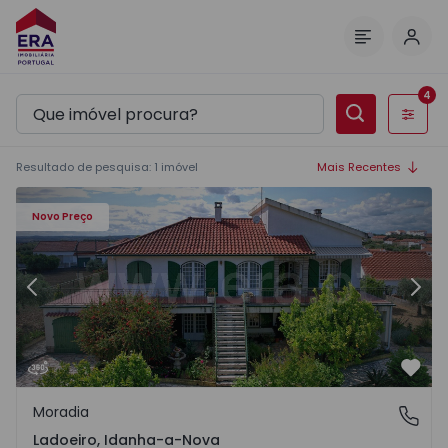
Inic
Menu
4
Filtros
Resultado de pesquisa
:
1
imóvel
Mais Recentes
1 - 43
Moradia Isolada T8 Idanha-a-Nova, Ladoeiro - 1404641 - 
Mo
Novo Preço
Anterior
Segu
Favo
Moradia
Ladoeiro, Idanha-a-Nova
Ladoeiro, Idanha-a-Nova