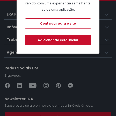
rápido, com uma experiência semelhante
ao de uma aplicação.
ERA Portugal
Continuar para o site
Imóveis
Trabalhar na ERA
Adicionar ao ecrã inicial
Agências ERA
Redes Sociais ERA
Siga-nos:
Newsletter ERA
Subscreva e seja o primeiro a conhecer imóveis únicos.