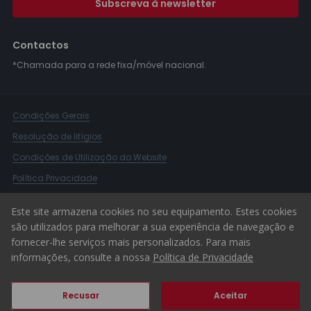
Subscreva à newsletter
Contactos
*Chamada para a rede fixa/móvel nacional.
Condições Gerais
Resolução de litígios
Condições de Utilização do Website
Política Privacidade
Livro Reclamações
Este site armazena cookies no seu equipamento. Estes cookies
Canal de Denúncias
são utilizados para melhorar a sua experiência de navegação e
fornecer-lhe serviços mais personalizados. Para mais
© 2026 ERA Portugal
informações, consulte a nossa
Política de Privacidade
Recusar
Aceitar