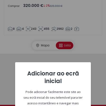
320.000 €
2%
Comprar
325.000 €
8
4
243
455
2962
2
Mapa
Lista
Homepage
Adicionar ao ecrã
inicial
Pode adicionar facilmente este site ao
seu ecrã inicial do seu telemóvel para ter
acesso instantâneo e navegar mais