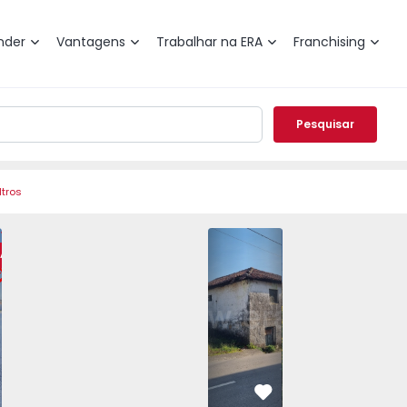
nder
Vantagens
Trabalhar na ERA
Franchising
Pesquisar
ltros
es (São Romão) - 1440947 - 27
 Fafe, Arões (São Romão) - 1440947 - 25
Moradia T4 Fafe, Arões (São Romão) - 1440947 - 2
Moradia T4 Fafe, Arões (São Romão) - 1440947 -
Moradia Fafe, Arões (São Romão) - 1343
Moradia T4 Fafe, Arões (São Romão) -
Moradia Fafe, Arões (São Rom
Moradia T4 Fafe, Arões (Sã
Moradia Fafe, Arõ
Moradia T4 Fafe
Moradia
Morad
RA
vorito
Favorito