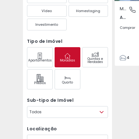
Moradia
Arões (
Vídeo
Homestaging
Arões (São Romão), Braga
Investimento
Comprar
Tipo de Imóvel
4
Quintas e
Apartamentos
Moradias
Herdades
5
395
195
Quarto
Prédios
1910
6
Sub-tipo de Imóvel
Todos
Localização