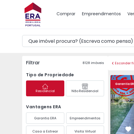
Mapa
Comprar
Empreendimentos
Ve
Filtrar
8128
imóveis
Esconder fi
Tipo de Propriedade
Moradia T4 Fafe, Arõ
Moradia T4
Garantia E
Residencial
Não Residencial
Vantagens ERA
Garantia ERA
Empreendimentos
Casa a Estrear
Visita Virtual
Fa