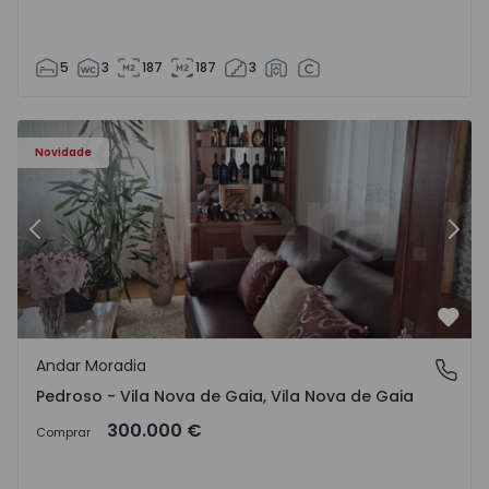
5
3
187
187
3
elo - 1575635 - 12
Andar Moradia T6 Vila Nova de Gaia, Pedroso e Seixezelo 
An
Novidade
Anterior
Segu
Favo
Andar Moradia
Pedroso - Vila Nova de Gaia, Vila Nova de Gaia
Pedroso - Vila Nova de Gaia, Vila Nova de Gaia
300.000 €
Comprar