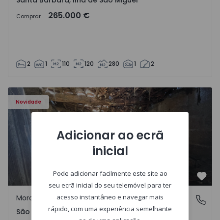
Santa Bárbara, Ilha de São Miguel
265.000 €
Comprar
2
1
110
120
280
1
2
Moradia Vila Real, São Tomé do Castelo e Justes - 1575189
Novidade
Adicionar ao ecrã
inicial
Pode adicionar facilmente este site ao
Favo
seu ecrã inicial do seu telemóvel para ter
acesso instantâneo e navegar mais
Moradia Rústica
São Tomé do Castelo e Justes, Vila Real
rápido, com uma experiência semelhante
São Tomé do Castelo e Justes, Vila Real