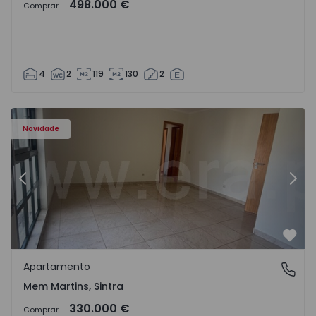
498.000 €
Comprar
4
2
119
130
2
8416 - 15
Apartamento T3 Sintra, Algueirão-Mem Martins - 1528416
Ap
Novidade
Anterior
Segu
Favo
Apartamento
Mem Martins, Sintra
Mem Martins, Sintra
330.000 €
Comprar