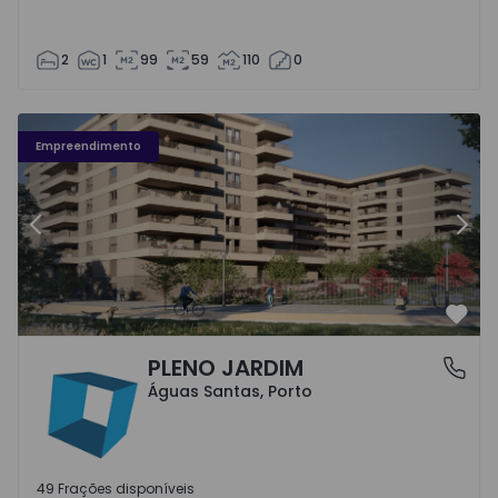
2
1
99
59
110
0
Fachada PLENO JARDIM - 3
Fa
Empreendimento
Anterior
Segu
Favo
PLENO JARDIM
Águas Santas, Porto
Águas Santas, Porto
49 Frações disponíveis