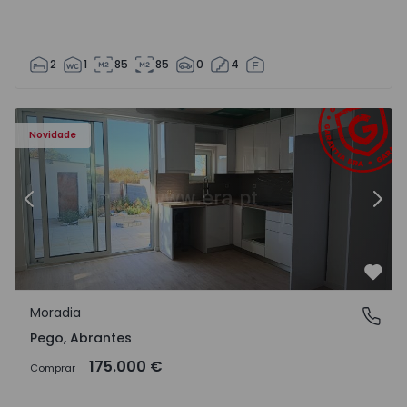
2
1
85
85
0
4
Moradia T2 Abrantes, Pego - 1575171 - 9
Mo
Novidade
Anterior
Segu
Favo
Moradia
Pego, Abrantes
Pego, Abrantes
175.000 €
Comprar