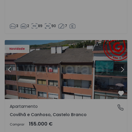
3
2
89
90
7
 - 18
Apartamento T2 Covilhã, Covilhã e Canhoso - 1497806 - 1
Ap
Novidade
Anterior
Segu
Favo
Apartamento
Covilhã e Canhoso, Castelo Branco
Covilhã e Canhoso, Castelo Branco
155.000 €
Comprar