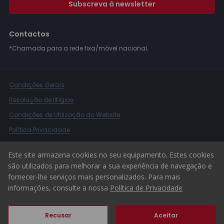
Subscreva à newsletter
Contactos
*Chamada para a rede fixa/móvel nacional.
Condições Gerais
Resolução de litígios
Condições de Utilização do Website
Política Privacidade
Livro Reclamações
Este site armazena cookies no seu equipamento. Estes cookies
Canal de Denúncias
são utilizados para melhorar a sua experiência de navegação e
fornecer-lhe serviços mais personalizados. Para mais
© 2026 ERA Portugal
informações, consulte a nossa
Política de Privacidade
Recusar
Aceitar