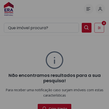
Inic
Menu
4
Filtros
Não encontramos resultados para a sua
pesquisa!
Para receber uma notificação caso surjam imóveis com estas
características
Criar Alerta