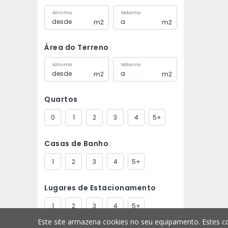
Mínimo
Máximo
m2
m2
Área do Terreno
Mínimo
Máximo
m2
m2
Quartos
0
1
2
3
4
5+
Casas de Banho
1
2
3
4
5+
Lugares de Estacionamento
1
2
3
4
5+
Este site armazena cookies no seu equipamento. Estes co