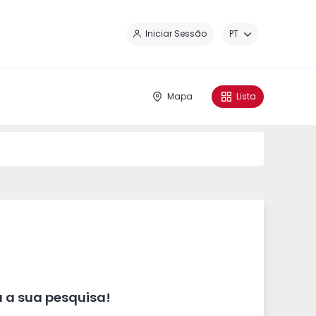
Fe
Iniciar Sessão
PT
Mapa
Lista
 a sua pesquisa!