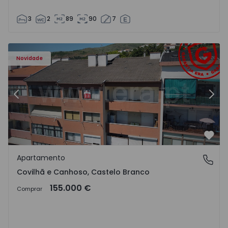
3
2
89
90
7
 - 18
Apartamento T2 Covilhã, Covilhã e Canhoso - 1497806 - 1
Ap
Novidade
Anterior
Segu
Favo
Apartamento
Covilhã e Canhoso, Castelo Branco
Covilhã e Canhoso, Castelo Branco
155.000 €
Comprar