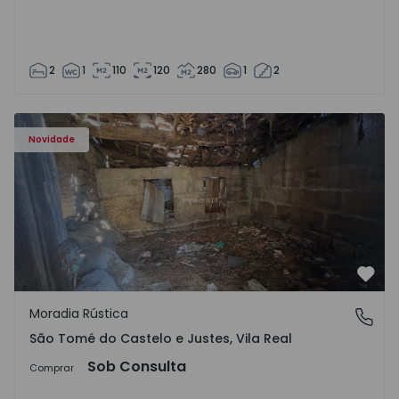
2
1
110
120
280
1
2
Moradia Vila Real, São Tomé do Castelo e Justes - 1575189
Novidade
Favo
Moradia Rústica
São Tomé do Castelo e Justes, Vila Real
São Tomé do Castelo e Justes, Vila Real
Sob Consulta
Comprar