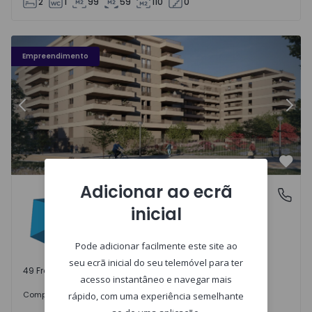
2
1
99
59
110
0
Fachada PLENO JARDIM - 3
Fa
Empreendimento
Anterior
Segu
Favo
Adicionar ao ecrã
PLENO JARDIM
Águas Santas, Porto
inicial
Águas Santas, Porto
Pode adicionar facilmente este site ao
seu ecrã inicial do seu telemóvel para ter
49 Frações disponíveis
acesso instantâneo e navegar mais
242.000 €
Comprar
desde
rápido, com uma experiência semelhante