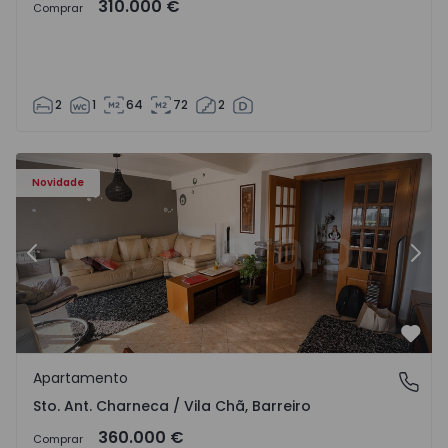
310.000 €
Comprar
2
1
64
72
2
ã - 1573477 - 14
Apartamento T3 Barreiro, Sto. Ant. Charneca / Vila Chã - 
Ap
Novidade
Anterior
Segu
Favo
Apartamento
Sto. Ant. Charneca / Vila Chã, Barreiro
Sto. Ant. Charneca / Vila Chã, Barreiro
360.000 €
Comprar