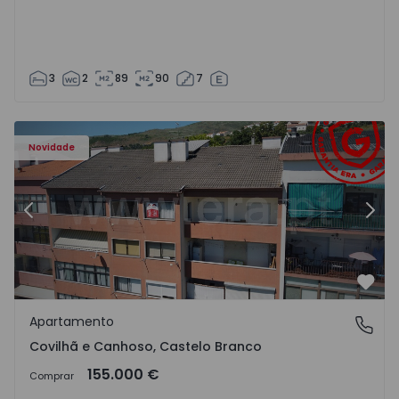
3
2
89
90
7
 - 18
Apartamento T2 Covilhã, Covilhã e Canhoso - 1497806 - 1
Ap
Novidade
Anterior
Segu
Favo
Apartamento
Covilhã e Canhoso, Castelo Branco
Covilhã e Canhoso, Castelo Branco
155.000 €
Comprar