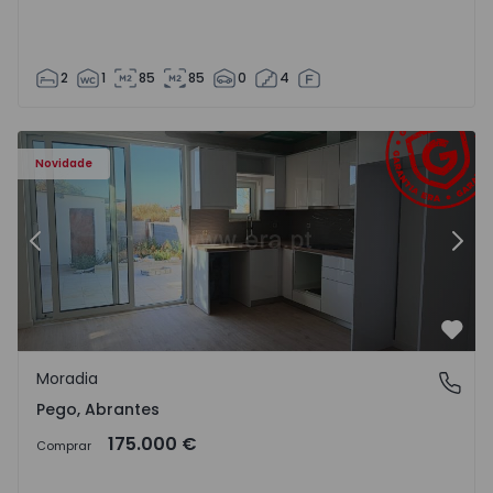
2
1
85
85
0
4
Moradia T2 Abrantes, Pego - 1575171 - 9
Mo
Novidade
Anterior
Segu
Favo
Moradia
Pego, Abrantes
Pego, Abrantes
175.000 €
Comprar