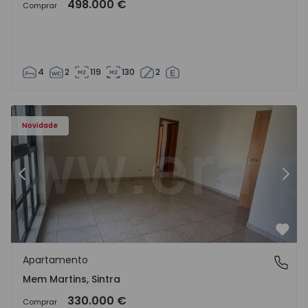
498.000 €
Comprar
4
2
119
130
2
8416 - 15
Apartamento T3 Sintra, Algueirão-Mem Martins - 1528416
Ap
Novidade
Anterior
Segu
Favo
Apartamento
Mem Martins, Sintra
Mem Martins, Sintra
330.000 €
Comprar