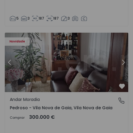
5
3
187
187
3
elo - 1575635 - 12
Andar Moradia T6 Vila Nova de Gaia, Pedroso e Seixezelo 
An
Novidade
Anterior
Segu
Favo
Andar Moradia
Pedroso - Vila Nova de Gaia, Vila Nova de Gaia
Pedroso - Vila Nova de Gaia, Vila Nova de Gaia
300.000 €
Comprar