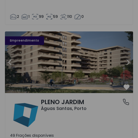
2
1
99
59
110
0
Fachada PLENO JARDIM - 3
Fa
Empreendimento
Anterior
Segu
Favo
PLENO JARDIM
Águas Santas, Porto
Águas Santas, Porto
49 Frações disponíveis