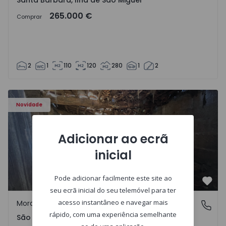
Santa Bárbara, Ilha de São Miguel
265.000 €
Comprar
2
1
110
120
280
1
2
Moradia Vila Real, São Tomé do Castelo e Justes - 1575189
Novidade
Adicionar ao ecrã
inicial
Pode adicionar facilmente este site ao
Favo
seu ecrã inicial do seu telemóvel para ter
acesso instantâneo e navegar mais
Moradia Rústica
São Tomé do Castelo e Justes, Vila Real
rápido, com uma experiência semelhante
São Tomé do Castelo e Justes, Vila Real