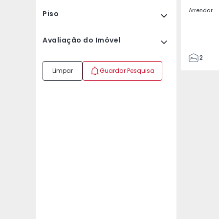
Arrendar
Piso
Avaliação do Imóvel
2
2
Limpar
Guardar Pesquisa
67
109
2
5