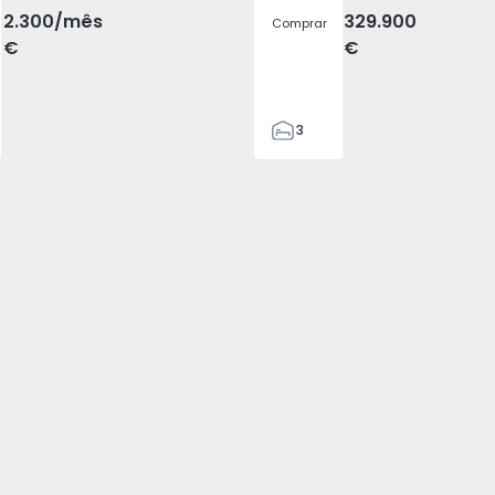
2.300
/mês
329.900
Comprar
€
€
3
2
305
305
2