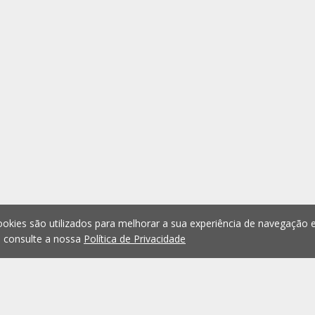
okies são utilizados para melhorar a sua experiência de navegação e
, consulte a nossa
Política de Privacidade
1
2
3
4
5
...
1073
Anterior
Seguint