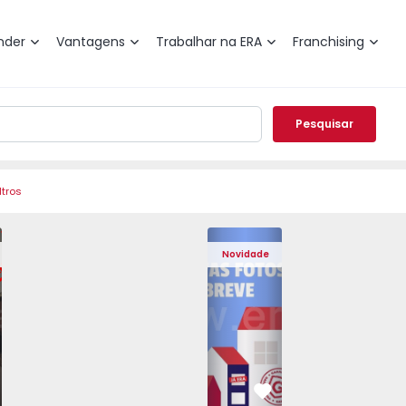
nder
Vantagens
Trabalhar na ERA
Franchising
Pesquisar
ltros
 Pedrouços - 1575536 - 7
o T3 Maia, Pedrouços - 1575536 - 9
Apartamento T3 Maia, Pedrouços - 1575536 - 8
Apartamento T3 Maia, Pedrouços - 1575536 - 12
Apartamento T3 Maia, Pedrouços - 15
Apartamento T3 Porto, Camp
Apartamento T3 Maia, Pedr
Apartamento T3 
Apar
Novidade
vorito
Favorito