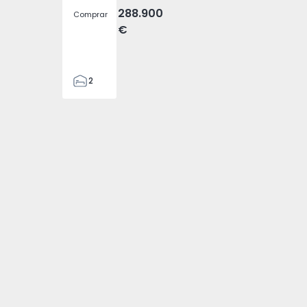
288.900
Comprar
€
2
2
305
305
2