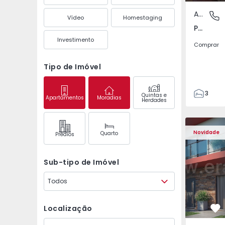
Apartamento
Pedrouç
Vídeo
Homestaging
Pedrouços, Porto
Investimento
Comprar
Tipo de Imóvel
3
Quintas e
Apartamentos
Moradias
Herdades
1
105
122
Novidade
Quarto
Prédios
1
-1
Sub-tipo de Imóvel
Todos
Localização
Fa