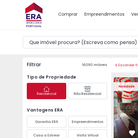
Mapa
Comprar
Empreendimentos
Ve
Filtrar
16090
imóveis
Esconder fi
Tipo de Propriedade
Apartamento T3 Maia,
Apartament
Novidade
Residencial
Não Residencial
Vantagens ERA
Garantia ERA
Empreendimentos
Casa a Estrear
Visita Virtual
Fa