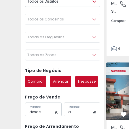
Todos os Distritos
Moradia Geminada
São Joã
São João das Lampas e Terrugem, Lisboa
Todos os Concelhos
Comprar
Todas as Freguesias
4
Todas as Zonas
3
135
Moradia Geminada T4 
Moradia G
193
Tipo de Negócio
Novidade
240
Comprar
Arrendar
Trespasse
2
Preço de Venda
Mínimo
Máximo
Fa
Preço de Arrendamento
Moradia Geminada
São Joã