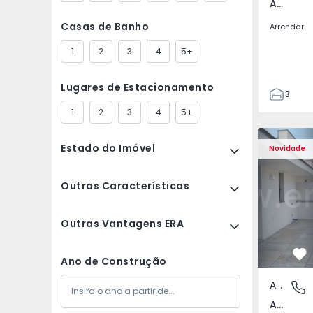
Av. Boavista, Porto
Casas de Banho
Arrendar
1
2
3
4
5+
Lugares de Estacionamento
3
2
1
2
3
4
5+
132
Apartamento T2 Porto,
Apartament
142
Estado do Imóvel
Novidade
2
3
Outras Características
Outras Vantagens ERA
Fa
Ano de Construção
Apartamento
Av. Boav
Av. Boavista, Porto