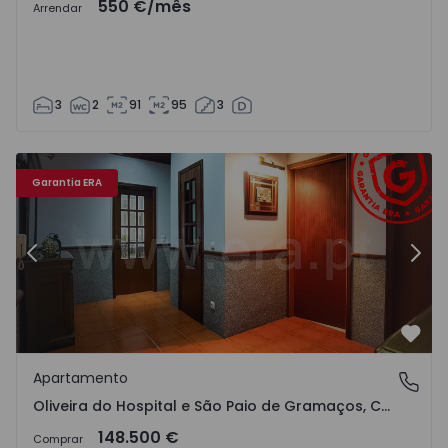
550 €
/mês
Arrendar
3
2
91
95
3
Garantia ERA
Anterior
Segu
Favo
Apartamento
Oliveira do Hospital e São Paio de Gramaços, Coimbra
Oliveira do Hospital e São Paio de Gramaços, Coimbra
148.500 €
Comprar