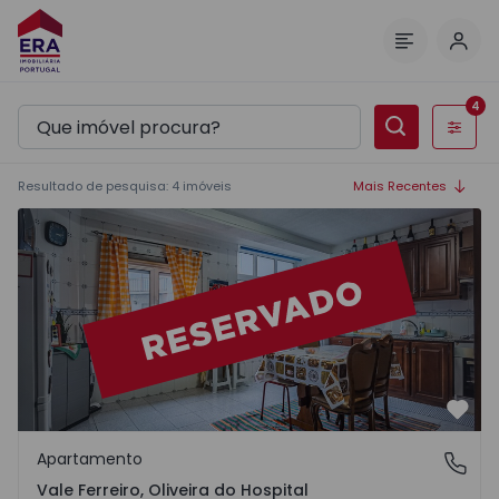
Inic
Menu
4
Filtros
Resultado de pesquisa
:
4
imóveis
Mais Recentes
Apartamento T2 Oliveira do Hospital, Vale Ferreiro - 1532
Favo
Apartamento
Vale Ferreiro, Oliveira do Hospital
Vale Ferreiro, Oliveira do Hospital