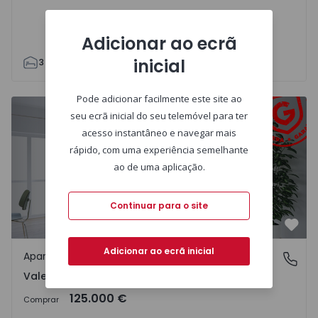
Adicionar ao ecrã
inicial
3
2
126
113
Pode adicionar facilmente este site ao
Apartamento T2 com Novo Oliveira do Hospital, Vale de Fe
seu ecrã inicial do seu telemóvel para ter
acesso instantâneo e navegar mais
rápido, com uma experiência semelhante
ao de uma aplicação.
Continuar para o site
Favo
Adicionar ao ecrã inicial
Apartamento
Vale Ferreiro, Oliveira do Hospital
Vale Ferreiro, Oliveira do Hospital
125.000 €
Comprar