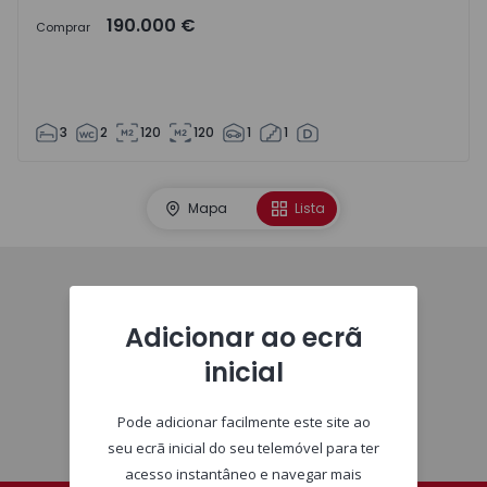
190.000 €
Comprar
3
2
120
120
1
1
Mapa
Lista
Homepage
Adicionar ao ecrã
inicial
Pode adicionar facilmente este site ao
seu ecrã inicial do seu telemóvel para ter
acesso instantâneo e navegar mais