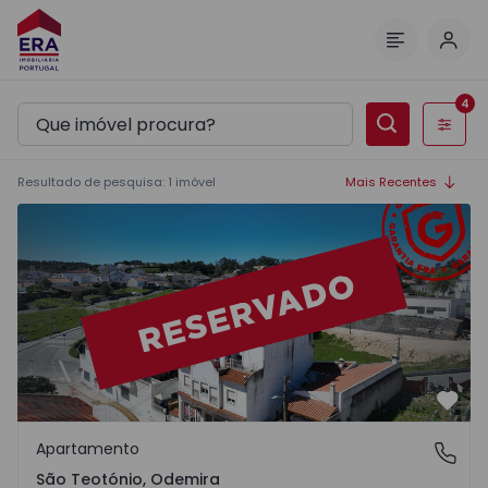
Inic
Menu
4
Filtros
Resultado de pesquisa
:
1
imóvel
Mais Recentes
Apartamento T3 Odemira, São Teotónio - 1472174 - 14
Favo
Apartamento
São Teotónio, Odemira
São Teotónio, Odemira