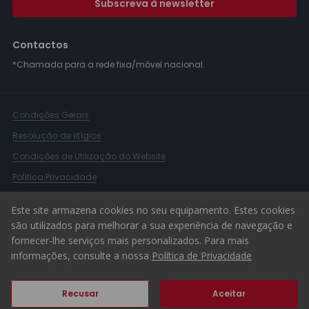
Subscreva à newsletter
Contactos
*Chamada para a rede fixa/móvel nacional.
Condições Gerais
Resolução de litígios
Condições de Utilização do Website
Política Privacidade
Livro Reclamações
Este site armazena cookies no seu equipamento. Estes cookies
Canal de Denúncias
são utilizados para melhorar a sua experiência de navegação e
fornecer-lhe serviços mais personalizados. Para mais
© 2026 ERA Portugal
informações, consulte a nossa
Política de Privacidade
Recusar
Aceitar