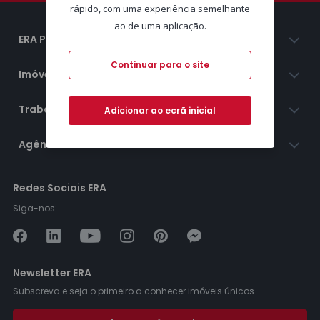
rápido, com uma experiência semelhante
ao de uma aplicação.
ERA Portugal
Continuar para o site
Imóveis
Trabalhar na ERA
Adicionar ao ecrã inicial
Agências ERA
Redes Sociais ERA
Siga-nos:
Newsletter ERA
Subscreva e seja o primeiro a conhecer imóveis únicos.