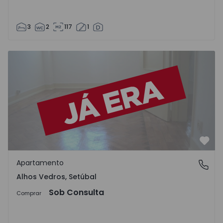
3
2
117
1
Apartamento T2 Moita, Alhos Vedros - 618353 - 1
Favo
Apartamento
Alhos Vedros, Setúbal
Alhos Vedros, Setúbal
Sob Consulta
Comprar