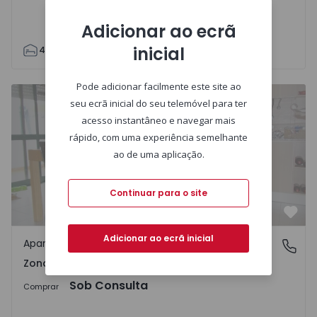
Adicionar ao ecrã
inicial
4
2
108
114
0
Pode adicionar facilmente este site ao
Apartamento T3 Moita, Zona 11 - Alhos Vedros Centro - 6
seu ecrã inicial do seu telemóvel para ter
acesso instantâneo e navegar mais
rápido, com uma experiência semelhante
ao de uma aplicação.
Continuar para o site
Favo
Adicionar ao ecrã inicial
Apartamento
Zona 11 - Alhos Vedros Centro, Moita
Zona 11 - Alhos Vedros Centro, Moita
Sob Consulta
Comprar