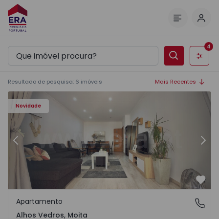
Inic
Menu
4
Filtros
Resultado de pesquisa
:
6
imóveis
Mais Recentes
Apartamento T2 Moita, Alhos Vedros - 1572464 - 1
Ap
Novidade
Anterior
Segu
Favo
Apartamento
Alhos Vedros, Moita
Alhos Vedros, Moita