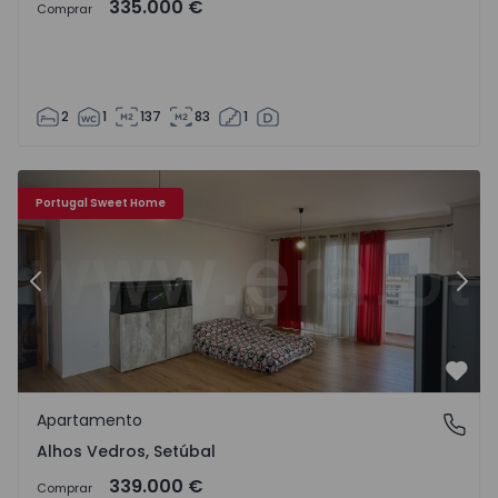
335.000 €
Comprar
2
1
137
83
1
Apartamento T3 Moita, Alhos Vedros - 1556878 - 1
Ap
Portugal Sweet Home
Anterior
Segu
Favo
Apartamento
Alhos Vedros, Setúbal
Alhos Vedros, Setúbal
339.000 €
Comprar