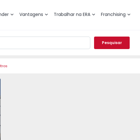
nder
Vantagens
Trabalhar na ERA
Franchising
Pesquisar
ltros
rães, Selho (São Jorge) - 1284261 - 11
o T2 Guimarães, Selho (São Jorge) - 1284261 - 1
Apartamento T2 Guimarães, Selho (São Jorge) - 1284261 - 2
Apartamento T2 Guimarães, Selho (São Jorge) - 
Apartamento T2 Guimarães, Selho (São
Apartamento T2 Guimarães,
Apartamento T2 
Apart
vorito