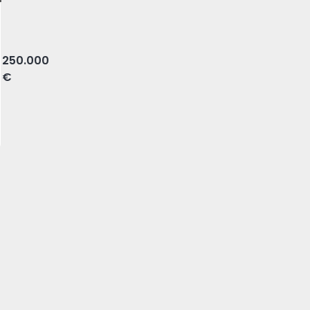
ão Jorge), Braga
250.000
€