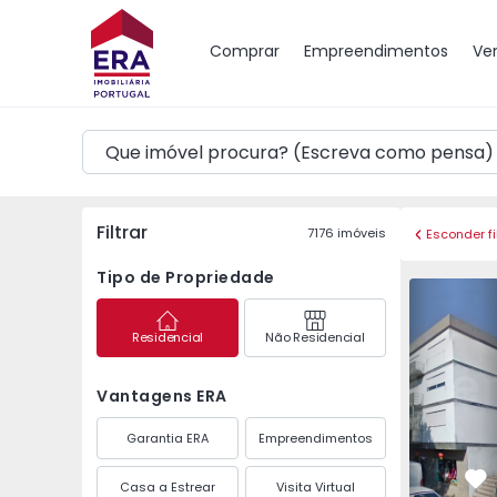
Mapa
Comprar
Empreendimentos
Ve
Filtrar
7176
imóveis
Esconder fi
Tipo de Propriedade
Apartamento T2 Guima
Apartament
Residencial
Não Residencial
Vantagens ERA
Garantia ERA
Empreendimentos
Casa a Estrear
Visita Virtual
Fa