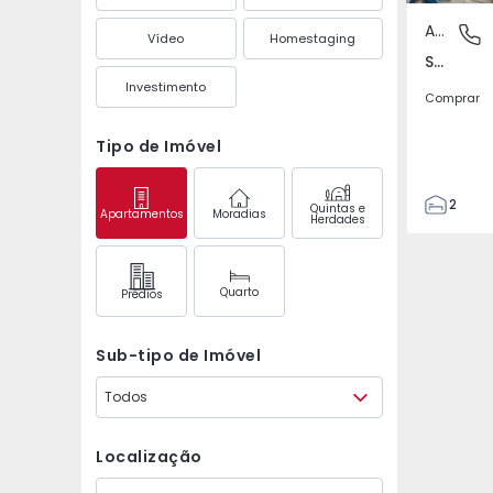
Apartamento
Selho (S
Vídeo
Homestaging
Selho (São Jorge), Braga
Investimento
Comprar
Tipo de Imóvel
2
Quintas e
Apartamentos
Moradias
Herdades
1
61
72
Quarto
Prédios
1
2
Sub-tipo de Imóvel
Todos
Localização