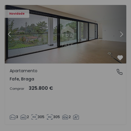
Novidade
Anterior
Segu
Favo
Apartamento
Fafe, Braga
Fafe, Braga
325.800 €
Comprar
3
2
305
305
2