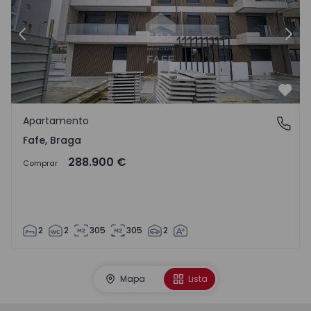
Anterior
Segu
Favo
Apartamento
Fafe, Braga
Fafe, Braga
288.900 €
Comprar
2
2
305
305
2
Mapa
Lista