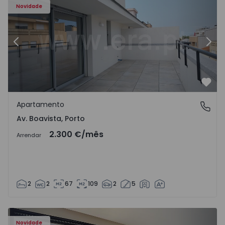
Novidade
Anterior
Segu
Favo
Apartamento
Av. Boavista, Porto
Av. Boavista, Porto
2.300 €
/mês
Arrendar
2
2
67
109
2
5
Novidade