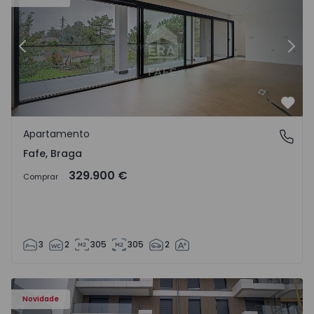
Anterior
Segu
Favo
Apartamento
Fafe, Braga
Fafe, Braga
329.900 €
Comprar
3
2
305
305
2
Novidade