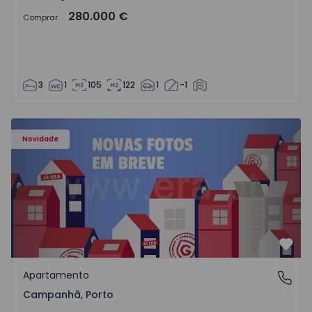
280.000 €
Comprar
3
1
105
122
1
-1
Apartamento T3 Porto, Campanhã - 1575504 - 1
Novidade
Favo
Apartamento
Campanhã, Porto
Campanhã, Porto