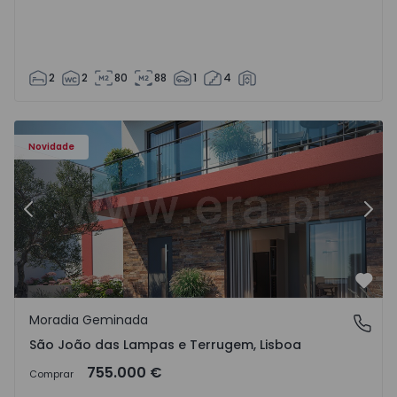
2
2
80
88
1
4
Novidade
Anterior
Segu
Favo
Moradia Geminada
São João das Lampas e Terrugem, Lisboa
São João das Lampas e Terrugem, Lisboa
755.000 €
Comprar