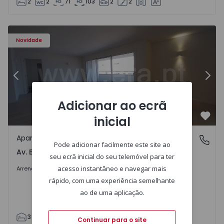
2
2
71
103
2
2
Apartamento T3 Porto, Av. Boavista - 1575472 - 5
Ap
Novidade
Anterior
Segu
Adicionar ao ecrã
inicial
Favo
Apartamento
Av. Boavista, Porto
Pode adicionar facilmente este site ao
Av. Boavista, Porto
seu ecrã inicial do seu telemóvel para ter
2.300 €
/mês
acesso instantâneo e navegar mais
Arrendar
rápido, com uma experiência semelhante
ao de uma aplicação.
3
2
132
142
2
4
Continuar para o site