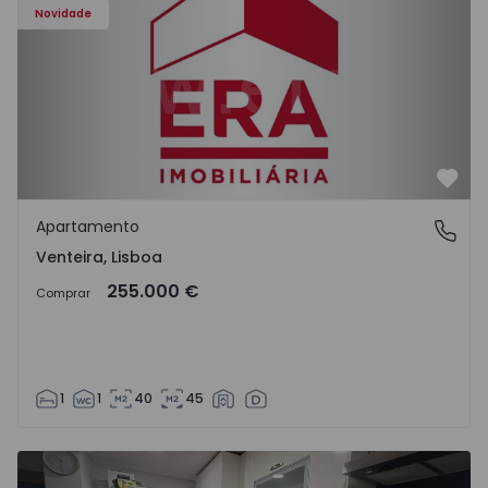
Novidade
Favo
Apartamento
Venteira, Lisboa
Venteira, Lisboa
255.000 €
Comprar
1
1
40
45
Apartamento T1 Amadora, Venteira - 1557608 - 8
Ap