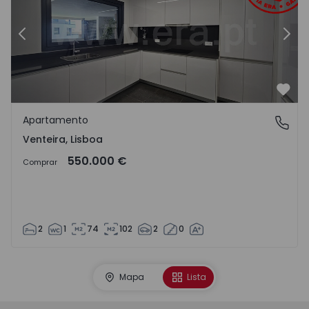
Anterior
Segu
Favo
Apartamento
Venteira, Lisboa
Venteira, Lisboa
550.000 €
Comprar
2
1
74
102
2
0
Mapa
Lista