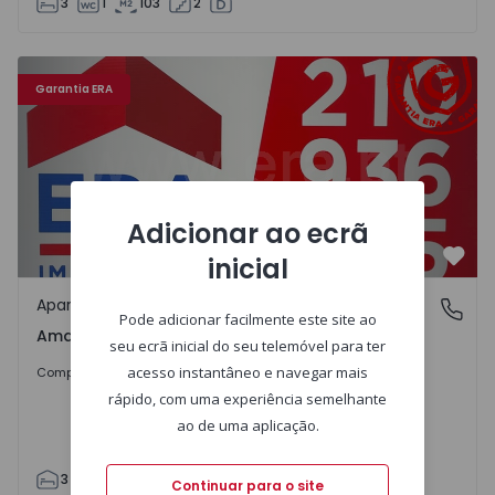
3
1
103
2
Apartamento T3 Amadora, Amadora - 1567837 - 1
Garantia ERA
Adicionar ao ecrã
inicial
Favo
Apartamento
Amadora, Amadora
Pode adicionar facilmente este site ao
Amadora, Amadora
seu ecrã inicial do seu telemóvel para ter
325.000 €
acesso instantâneo e navegar mais
Comprar
rápido, com uma experiência semelhante
ao de uma aplicação.
3
2
78
92
3
Continuar para o site