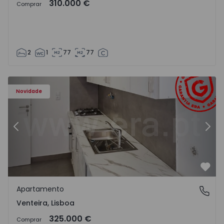
310.000 €
Comprar
2
1
77
77
Apartamento T2 Amadora, Venteira - 1565355 - 11
Ap
Novidade
Anterior
Segu
Favo
Apartamento
Venteira, Lisboa
Venteira, Lisboa
325.000 €
Comprar