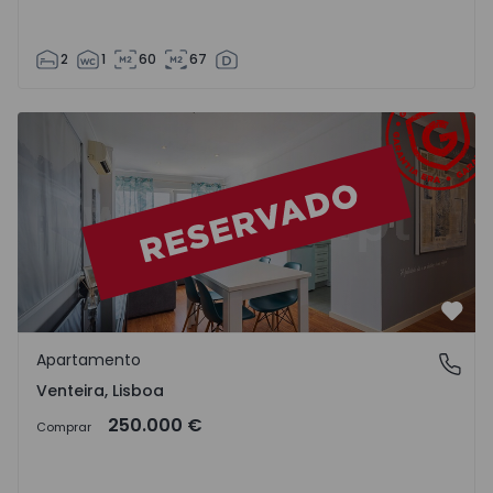
2
1
60
67
Apartamento T1 Amadora, Venteira - 1539995 - 6
Favo
Apartamento
Venteira, Lisboa
Venteira, Lisboa
250.000 €
Comprar