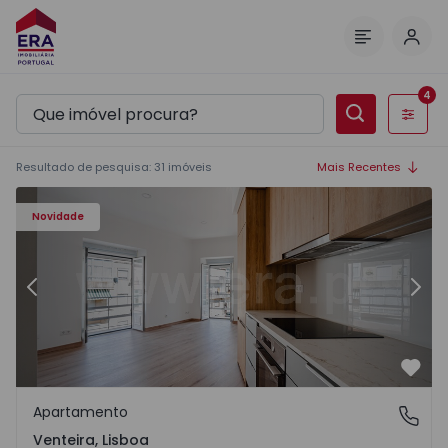
Inic
Menu
4
Filtros
Resultado de pesquisa
:
31
imóveis
Mais Recentes
Novidade
Anterior
Segu
Favo
Apartamento
Venteira, Lisboa
Venteira, Lisboa