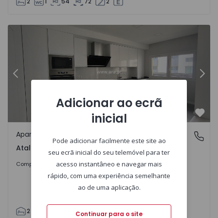
2
1
54
72
2
8
Apartamento T2 Amadora, Águas Livres - 1566915 - 1
Ap
Anterior
Segu
Adicionar ao ecrã
inicial
Favo
Apartamento
Atalaia, Amadora
Pode adicionar facilmente este site ao
Atalaia, Amadora
seu ecrã inicial do seu telemóvel para ter
475.000 €
acesso instantâneo e navegar mais
Comprar
rápido, com uma experiência semelhante
ao de uma aplicação.
2
2
90
95
1
1
Continuar para o site