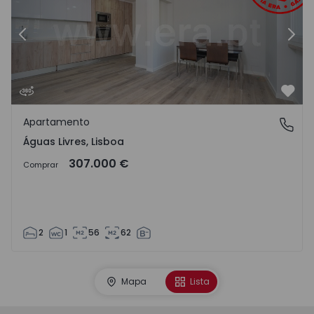
Anterior
Segu
Favo
Apartamento
Águas Livres, Lisboa
Águas Livres, Lisboa
307.000 €
Comprar
2
1
56
62
Mapa
Lista