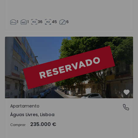
1
1
36
45
6
Apartamento T2 Amadora, Águas Livres - 1568931 - 11
Favo
Apartamento
Águas Livres, Lisboa
Águas Livres, Lisboa
235.000 €
Comprar