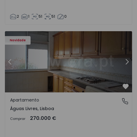
2
1
51
51
0
Novidade
Anterior
Segu
Favo
Apartamento
Águas Livres, Lisboa
Águas Livres, Lisboa
270.000 €
Comprar