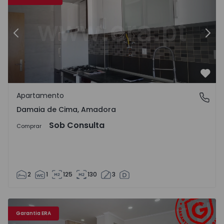
Anterior
Segu
Favo
Apartamento
Damaia de Cima, Amadora
Damaia de Cima, Amadora
Sob Consulta
Comprar
2
1
125
130
3
Apartamento T2 Amadora, Damaia - 1560566 - 17
Ap
Garantia ERA