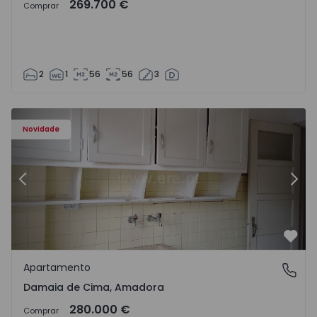
269.700 €
Comprar
2
1
56
56
3
- 14
Apartamento T2 Amadora, Damaia de Cima - 1571761 - 1
Ap
Novidade
Anterior
Segu
Favo
Apartamento
Damaia de Cima, Amadora
Damaia de Cima, Amadora
280.000 €
Comprar