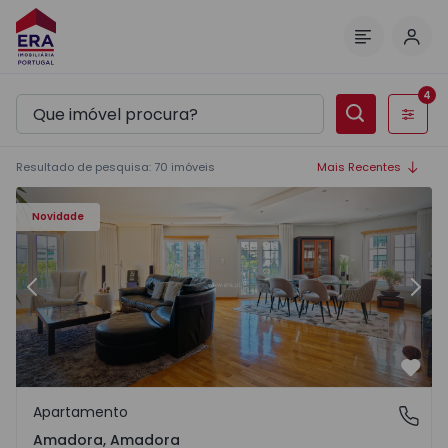
Inic
Menu
4
Filtros
Resultado de pesquisa
:
70
imóveis
Mais Recentes
24 - 20
Apartamento T4 com Luxo Amadora, Amadora - 1572624 -
Ap
Novidade
Anterior
Segu
Favo
Apartamento
Amadora, Amadora
Amadora, Amadora