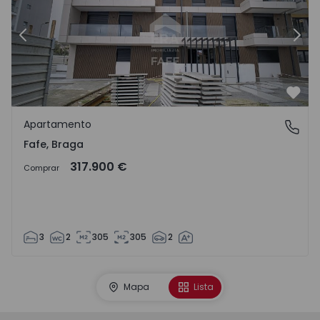
Anterior
Segu
Favo
Apartamento
Fafe, Braga
Fafe, Braga
317.900 €
Comprar
3
2
305
305
2
Mapa
Lista