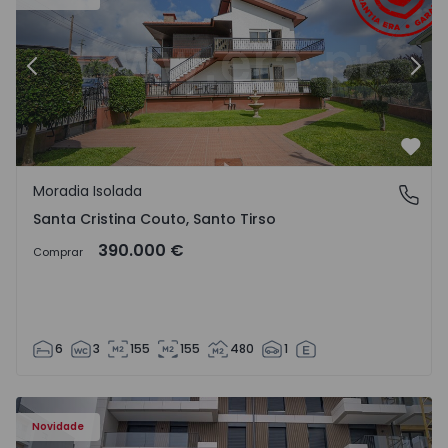
Anterior
Segu
Favo
Moradia Isolada
Santa Cristina Couto, Santo Tirso
Santa Cristina Couto, Santo Tirso
390.000 €
Comprar
6
3
155
155
480
1
Novidade