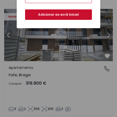
Adicionar ao ecrã inicial
Novidade
Anterior
Segu
Favo
Apartamento
Fafe, Braga
Fafe, Braga
319.900 €
Comprar
3
2
305
305
2