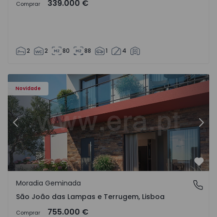
339.000 €
Comprar
2
2
80
88
1
4
Novidade
Anterior
Segu
Favo
Moradia Geminada
São João das Lampas e Terrugem, Lisboa
São João das Lampas e Terrugem, Lisboa
755.000 €
Comprar