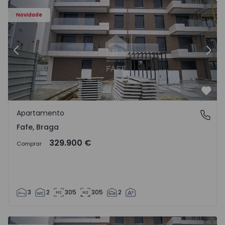
Novidade
Anterior
Segu
Favo
Apartamento
Fafe, Braga
Fafe, Braga
329.900 €
Comprar
3
2
305
305
2