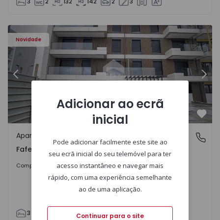
3
2
132
142
2
3
Novidade
Anterior
Segu
Adicionar ao ecrã
inicial
Favo
Apartamento
Fafe, Braga
Pode adicionar facilmente este site ao
Fafe, Braga
seu ecrã inicial do seu telemóvel para ter
325.800 €
acesso instantâneo e navegar mais
Comprar
rápido, com uma experiência semelhante
ao de uma aplicação.
3
2
305
305
2
Continuar para o site