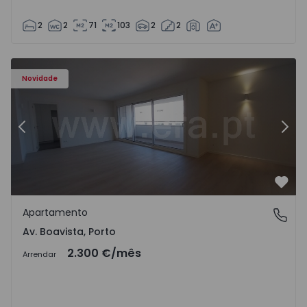
2
2
71
103
2
2
Apartamento T3 Porto, Av. Boavista - 1575472 - 5
Ap
Novidade
Anterior
Segu
Favo
Apartamento
Av. Boavista, Porto
Av. Boavista, Porto
2.300 €
/mês
Arrendar