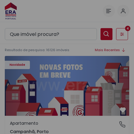
Inic
Menu
4
Filtros
Resultado de pesquisa
:
16126
imóveis
Mais Recentes
Apartamento T3 Porto, Campanhã - 1575504 - 1
Novidade
Favo
Apartamento
Campanhã, Porto
Campanhã, Porto