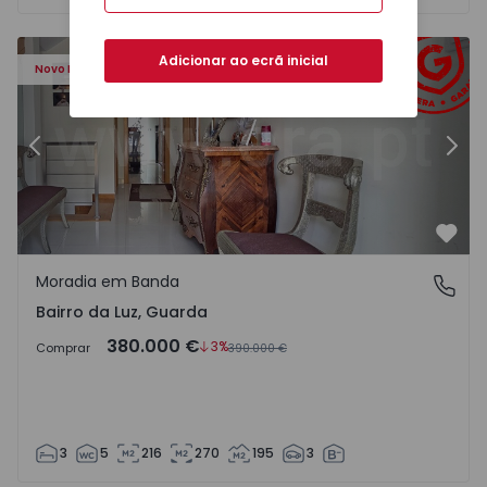
6 - 20
Moradia Geminada T3 Guarda, Bairro da Luz - 1493606 - 
Mo
Adicionar ao ecrã inicial
Novo Preço
Anterior
Segu
Favo
Moradia em Banda
Bairro da Luz, Guarda
Bairro da Luz, Guarda
380.000 €
3%
Comprar
390.000 €
3
5
216
270
195
3