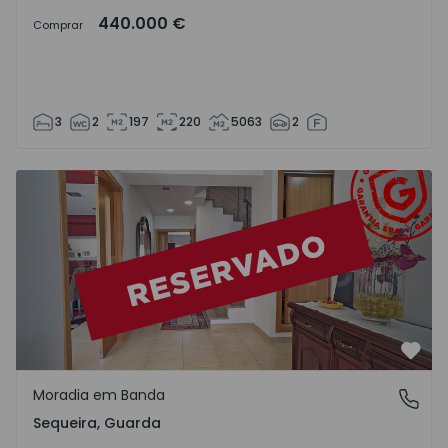
440.000 €
Comprar
3
2
197
220
5063
2
Moradia em Banda T4 Guarda, Sequeira - 1553665 - 2
Favo
Moradia em Banda
Sequeira, Guarda
Sequeira, Guarda