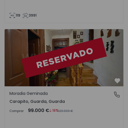
119
3991
Moradia Geminada T3 Guarda, Carapito, Guarda - 1540705
Favo
Moradia Geminada
Carapito, Guarda, Guarda
Carapito, Guarda, Guarda
99.000 €
18%
Comprar
120.000 €