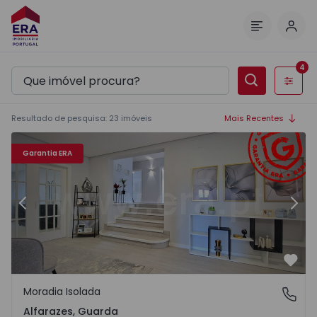
Inic
Menu
4
Filtros
Resultado de pesquisa
:
23
imóveis
Mais Recentes
1565081 - 38
Moradia Isolada T3 com Terreno Guarda, Alfarazes - 1565
Mo
Garantia ERA
Anterior
Segu
Favo
Moradia Isolada
Alfarazes, Guarda
Alfarazes, Guarda