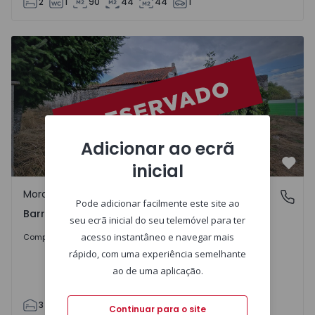
2
1
90
44
44
1
Quinta T2 Guarda, Panoias de Cima - 1503004 - 1
Adicionar ao ecrã
inicial
Favo
Moradia Isolada
Barracão, Guarda
Pode adicionar facilmente este site ao
Barracão, Guarda
seu ecrã inicial do seu telemóvel para ter
59.000 €
acesso instantâneo e navegar mais
Comprar
rápido, com uma experiência semelhante
ao de uma aplicação.
3
1
60
96
445
Continuar para o site