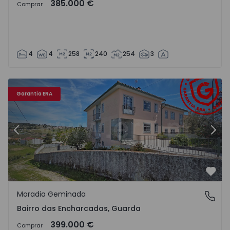
385.000 €
Comprar
4
4
258
240
254
3
Moradia Geminada T5 Guarda - 1548292 - 39
Mo
Garantia ERA
Anterior
Segu
Favo
Moradia Geminada
Bairro das Encharcadas, Guarda
Bairro das Encharcadas, Guarda
399.000 €
Comprar