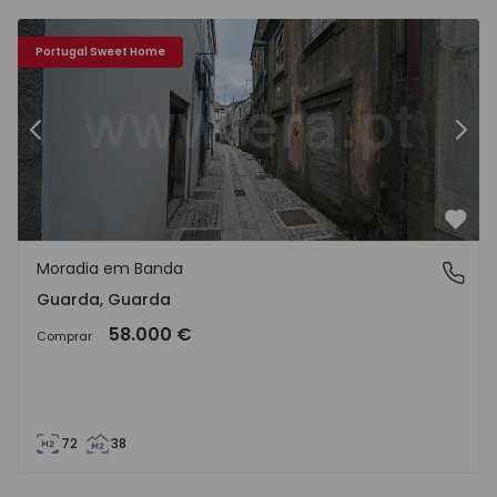
Moradia em Banda Guarda - 1493946 - 1
Mo
Portugal Sweet Home
Anterior
Segu
Favo
Moradia em Banda
Guarda, Guarda
Guarda, Guarda
58.000 €
Comprar
72
38