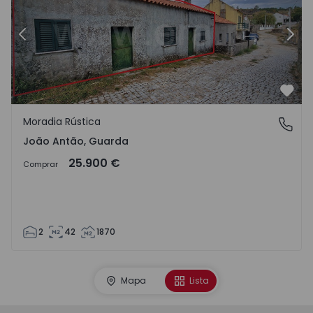
Anterior
Segu
Favo
Moradia Rústica
João Antão, Guarda
João Antão, Guarda
25.900 €
Comprar
2
42
1870
Mapa
Lista