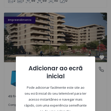
2
1
99
59
110
0
Fachada PLENO JARDIM - 3
Fa
Empreendimento
Anterior
Segu
Favo
Adicionar ao ecrã
PLENO JARDIM
Águas Santas, Porto
inicial
Águas Santas, Porto
Pode adicionar facilmente este site ao
seu ecrã inicial do seu telemóvel para ter
49 Frações disponíveis
acesso instantâneo e navegar mais
242.000 €
Comprar
desde
rápido, com uma experiência semelhante