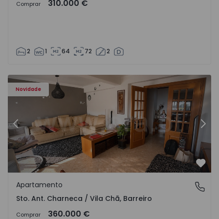
310.000 €
Comprar
2
1
64
72
2
ã - 1573477 - 14
Apartamento T3 Barreiro, Sto. Ant. Charneca / Vila Chã - 
Ap
Novidade
Anterior
Segu
Favo
Apartamento
Sto. Ant. Charneca / Vila Chã, Barreiro
Sto. Ant. Charneca / Vila Chã, Barreiro
360.000 €
Comprar