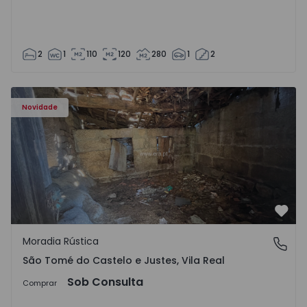
2
1
110
120
280
1
2
Moradia Vila Real, São Tomé do Castelo e Justes - 1575189
Novidade
Favo
Moradia Rústica
São Tomé do Castelo e Justes, Vila Real
São Tomé do Castelo e Justes, Vila Real
Sob Consulta
Comprar