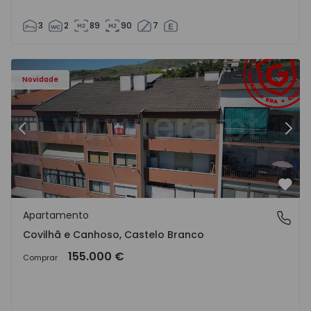
3
2
89
90
7
 - 18
Apartamento T2 Covilhã, Covilhã e Canhoso - 1497806 - 1
Ap
Novidade
Anterior
Segu
Favo
Apartamento
Covilhã e Canhoso, Castelo Branco
Covilhã e Canhoso, Castelo Branco
155.000 €
Comprar