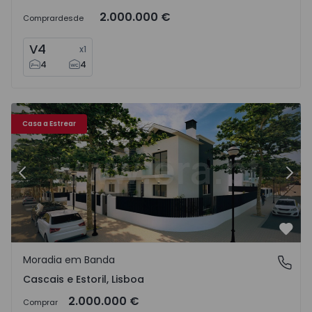
2.000.000 €
Comprar
desde
V4
x
1
4
4
ril - 1516553 - 20
Moradia em Banda T4 com Luxo Cascais, Cascais e Estoril 
Mo
Casa a Estrear
Anterior
Segu
Favo
Moradia em Banda
Cascais e Estoril, Lisboa
Cascais e Estoril, Lisboa
2.000.000 €
Comprar