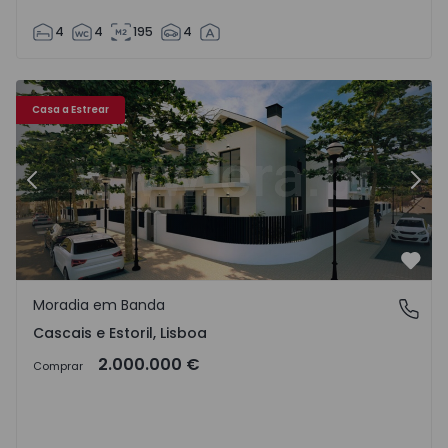
4
4
195
4
toril - 1516566 - 20
Moradia em Banda T4 com Jardim Cascais, Cascais e Estori
Mo
Casa a Estrear
Anterior
Segu
Favo
Moradia em Banda
Cascais e Estoril, Lisboa
Cascais e Estoril, Lisboa
2.000.000 €
Comprar