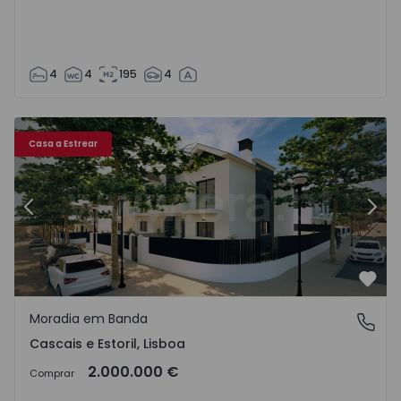
4
4
195
4
storil - 1516555 - 20
Moradia em Banda T4 com Piscina Cascais, Cascais e Estori
Mo
Casa a Estrear
Anterior
Segu
Favo
Moradia em Banda
Cascais e Estoril, Lisboa
Cascais e Estoril, Lisboa
2.000.000 €
Comprar