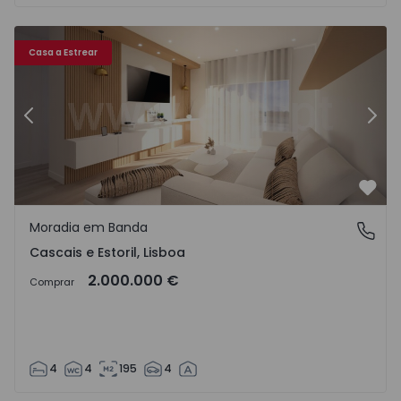
oril - 1516569 - 30
Moradia em Banda T4 com Nova Cascais, Cascais e Estoril 
Mo
Casa a Estrear
Anterior
Segu
Favo
Moradia em Banda
Cascais e Estoril, Lisboa
Cascais e Estoril, Lisboa
2.000.000 €
Comprar
4
4
195
4