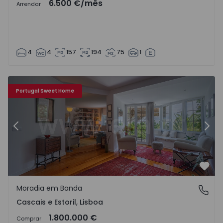
6.500 €
/mês
Arrendar
4
4
157
194
75
1
toril - 1275856 - 38
Moradia em Banda T3 com Jardim Cascais, Cascais e Estori
Mo
Portugal Sweet Home
Anterior
Segu
Favo
Moradia em Banda
Cascais e Estoril, Lisboa
Cascais e Estoril, Lisboa
1.800.000 €
Comprar