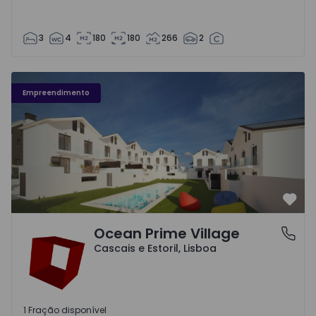
3
4
180
180
266
2
Ocean Prime Village - 1
Empreendimento
Favo
Ocean Prime Village
Cascais e Estoril, Lisboa
Cascais e Estoril, Lisboa
1 Fração disponível