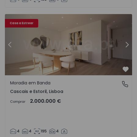
storil - 1516567 - 20
Moradia em Banda T4 com Piscina Cascais, Cascais e Estori
Mo
Casa a Estrear
Anterior
Segu
Favo
Moradia em Banda
Cascais e Estoril, Lisboa
Cascais e Estoril, Lisboa
2.000.000 €
Comprar
4
4
195
4