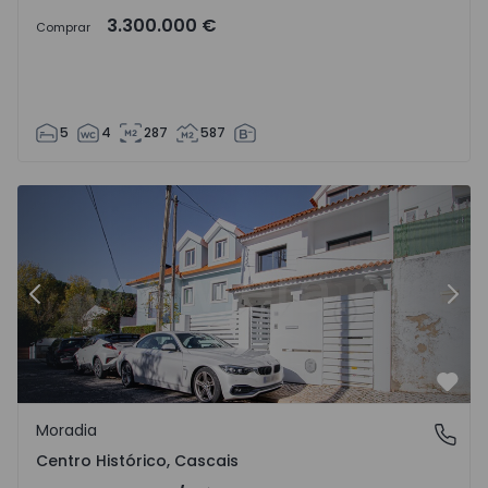
3.300.000 €
Comprar
5
4
287
587
Moradia T4 Cascais, Centro - 1562860 - 11
Mo
Anterior
Segu
Favo
Moradia
Centro Histórico, Cascais
Centro Histórico, Cascais