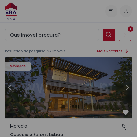
Inic
Menu
4
Filtros
Resultado de pesquisa
:
24
imóveis
Mais Recentes
Moradia T5 Cascais, Cascais e Estoril - 1569062 - 1
Mo
Novidade
Anterior
Segu
Favo
Moradia
Cascais e Estoril, Lisboa
Cascais e Estoril, Lisboa