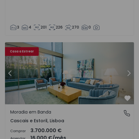
3
4
201
226
270
0
8250 - 45
Moradia em Banda T3 Cascais, Cascais e Estoril - 1538250 
Mo
Casa a Estrear
Anterior
Segu
Favo
Moradia em Banda
Cascais e Estoril, Lisboa
Cascais e Estoril, Lisboa
3.700.000 €
Comprar
16.000 €
/mês
Arrendar