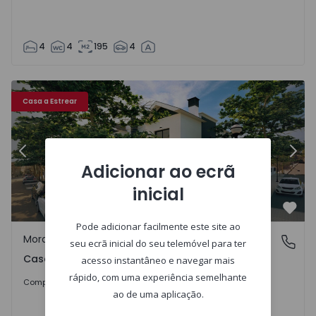
4
4
195
4
oril - 1516556 - 20
Moradia em Banda T4 com Nova Cascais, Cascais e Estoril 
Mo
Casa a Estrear
Anterior
Segu
Adicionar ao ecrã
inicial
Favo
Pode adicionar facilmente este site ao
Moradia em Banda
Cascais e Estoril, Lisboa
seu ecrã inicial do seu telemóvel para ter
Cascais e Estoril, Lisboa
acesso instantâneo e navegar mais
rápido, com uma experiência semelhante
2.000.000 €
Comprar
ao de uma aplicação.