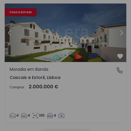
6548 - 21
Moradia em Banda T4 Cascais, Cascais e Estoril - 1516548 
Mo
Casa a Estrear
Anterior
Segu
Favo
Moradia em Banda
Cascais e Estoril, Lisboa
Cascais e Estoril, Lisboa
2.000.000 €
Comprar
4
4
195
4