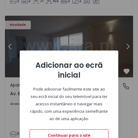
2
2
71
103
2
2
Apartamento T3 Porto, Av. Boavista - 1575472 - 5
Ap
Novidade
Anterior
Segu
Adicionar ao ecrã
inicial
Favo
Apartamento
Av. Boavista, Porto
Pode adicionar facilmente este site ao
Av. Boavista, Porto
seu ecrã inicial do seu telemóvel para ter
2.300 €
/mês
acesso instantâneo e navegar mais
Arrendar
rápido, com uma experiência semelhante
ao de uma aplicação.
3
2
132
142
2
4
Continuar para o site