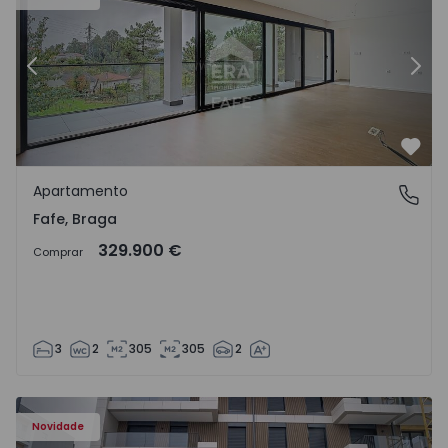
Anterior
Segu
Favo
Apartamento
Fafe, Braga
Fafe, Braga
329.900 €
Comprar
3
2
305
305
2
Novidade