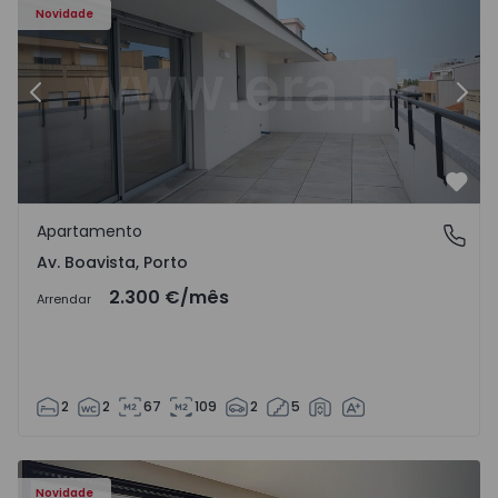
Novidade
Anterior
Segu
Favo
Apartamento
Av. Boavista, Porto
Av. Boavista, Porto
2.300 €
/mês
Arrendar
2
2
67
109
2
5
Novidade