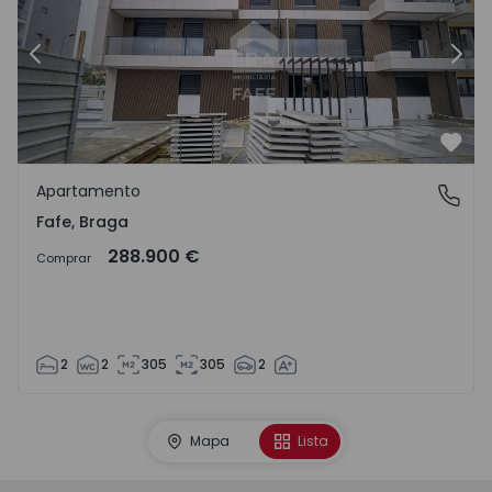
Anterior
Segu
Favo
Apartamento
Fafe, Braga
Fafe, Braga
288.900 €
Comprar
2
2
305
305
2
Mapa
Lista