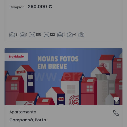
280.000 €
Comprar
3
1
105
122
1
-1
Apartamento T3 Porto, Campanhã - 1575504 - 1
Novidade
Favo
Apartamento
Campanhã, Porto
Campanhã, Porto