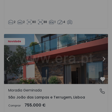
2
2
80
88
1
4
Novidade
Anterior
Segu
Favo
Moradia Geminada
São João das Lampas e Terrugem, Lisboa
São João das Lampas e Terrugem, Lisboa
755.000 €
Comprar