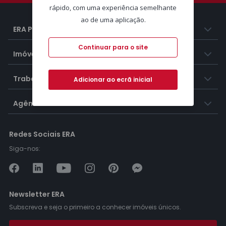
rápido, com uma experiência semelhante
ao de uma aplicação.
ERA Portugal
Continuar para o site
Imóveis
Trabalhar na ERA
Adicionar ao ecrã inicial
Agências ERA
Redes Sociais ERA
Siga-nos:
Newsletter ERA
Subscreva e seja o primeiro a conhecer imóveis únicos.