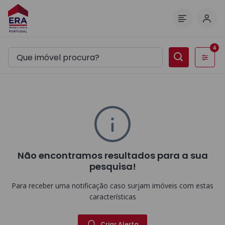
Inic
Menu
4
Filtros
Não encontramos resultados para a sua
pesquisa!
Para receber uma notificação caso surjam imóveis com estas
características
Criar Alerta