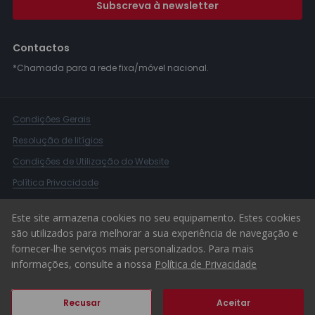
Subscreva à newsletter
Contactos
*Chamada para a rede fixa/móvel nacional.
Condições Gerais
Resolução de litígios
Condições de Utilização do Website
Política Privacidade
Livro Reclamações
Este site armazena cookies no seu equipamento. Estes cookies
Canal de Denúncias
são utilizados para melhorar a sua experiência de navegação e
fornecer-lhe serviços mais personalizados. Para mais
© 2026 ERA Portugal
informações, consulte a nossa
Política de Privacidade
Recusar
Aceitar