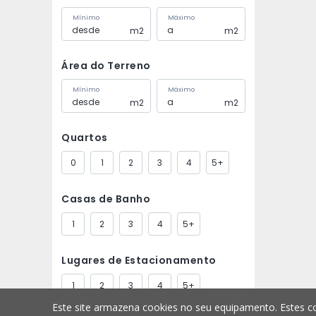
Mínimo
Máximo
m2
m2
Área do Terreno
Mínimo
Máximo
m2
m2
Quartos
0
1
2
3
4
5+
Casas de Banho
1
2
3
4
5+
Lugares de Estacionamento
1
2
3
4
5+
Este site armazena cookies no seu equipamento. Estes co