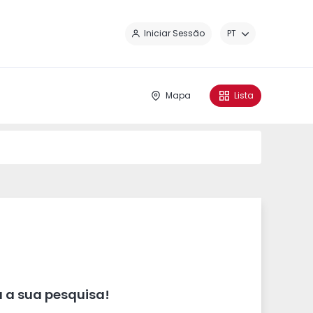
Fe
Iniciar Sessão
PT
Mapa
Lista
 a sua pesquisa!