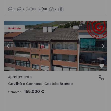
3
2
89
90
7
 - 18
Apartamento T2 Covilhã, Covilhã e Canhoso - 1497806 - 1
Ap
Novidade
Anterior
Segu
Favo
Apartamento
Covilhã e Canhoso, Castelo Branco
Covilhã e Canhoso, Castelo Branco
155.000 €
Comprar