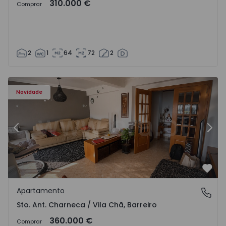
310.000 €
Comprar
2
1
64
72
2
ã - 1573477 - 14
Apartamento T3 Barreiro, Sto. Ant. Charneca / Vila Chã - 
Ap
Novidade
Anterior
Segu
Favo
Apartamento
Sto. Ant. Charneca / Vila Chã, Barreiro
Sto. Ant. Charneca / Vila Chã, Barreiro
360.000 €
Comprar