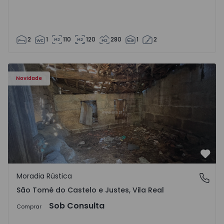
2
1
110
120
280
1
2
Moradia Vila Real, São Tomé do Castelo e Justes - 1575189
Novidade
Favo
Moradia Rústica
São Tomé do Castelo e Justes, Vila Real
São Tomé do Castelo e Justes, Vila Real
Sob Consulta
Comprar