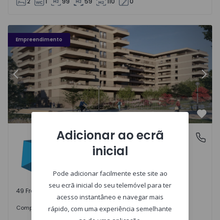
2
1
99
59
110
0
Fachada PLENO JARDIM - 3
Fa
Empreendimento
Anterior
Segu
Favo
Adicionar ao ecrã
PLENO JARDIM
Águas Santas, Porto
inicial
Águas Santas, Porto
Pode adicionar facilmente este site ao
seu ecrã inicial do seu telemóvel para ter
49 Frações disponíveis
acesso instantâneo e navegar mais
242.000 €
Comprar
desde
rápido, com uma experiência semelhante