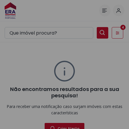
Inic
Menu
4
Filtros
Não encontramos resultados para a sua
pesquisa!
Para receber uma notificação caso surjam imóveis com estas
características
Criar Alerta