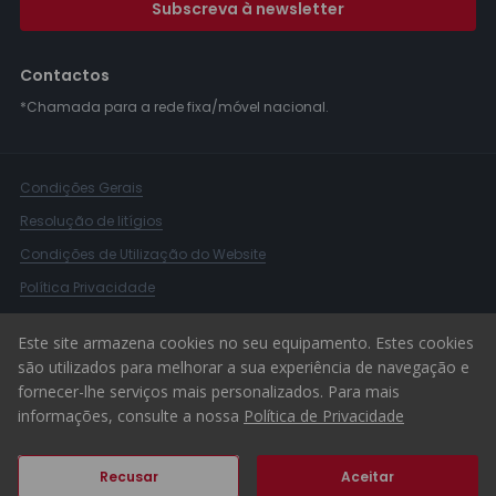
Subscreva à newsletter
Contactos
*Chamada para a rede fixa/móvel nacional.
Condições Gerais
Resolução de litígios
Condições de Utilização do Website
Política Privacidade
Livro Reclamações
Este site armazena cookies no seu equipamento. Estes cookies
Canal de Denúncias
são utilizados para melhorar a sua experiência de navegação e
fornecer-lhe serviços mais personalizados. Para mais
© 2026 ERA Portugal
informações, consulte a nossa
Política de Privacidade
Recusar
Aceitar