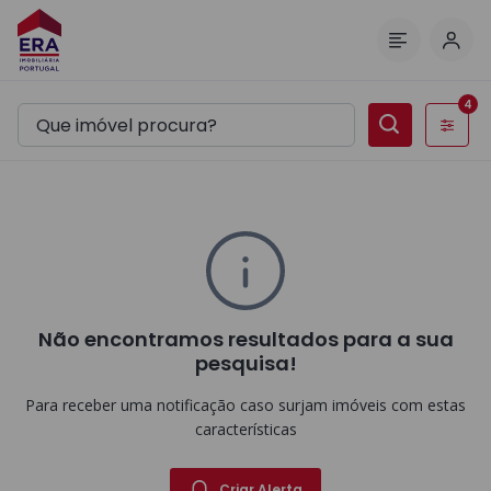
Inic
Menu
4
Filtros
Não encontramos resultados para a sua
pesquisa!
Para receber uma notificação caso surjam imóveis com estas
características
Criar Alerta