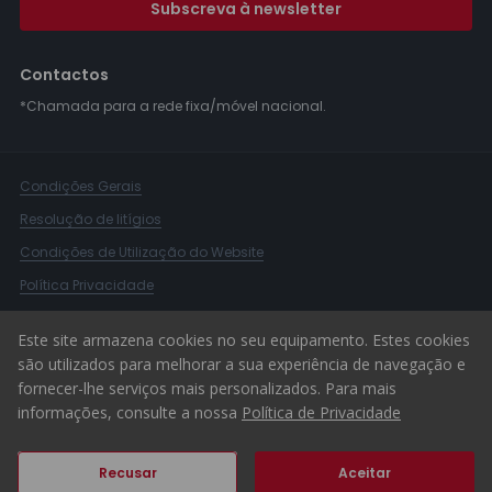
Subscreva à newsletter
Contactos
*Chamada para a rede fixa/móvel nacional.
Condições Gerais
Resolução de litígios
Condições de Utilização do Website
Política Privacidade
Livro Reclamações
Este site armazena cookies no seu equipamento. Estes cookies
Canal de Denúncias
são utilizados para melhorar a sua experiência de navegação e
fornecer-lhe serviços mais personalizados. Para mais
© 2026 ERA Portugal
informações, consulte a nossa
Política de Privacidade
Recusar
Aceitar