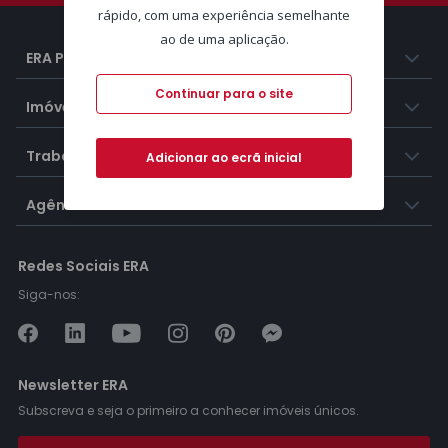
rápido, com uma experiência semelhante
ao de uma aplicação.
ERA Portugal
Continuar para o site
Imóveis
Trabalhar na ERA
Adicionar ao ecrã inicial
Agências ERA
Redes Sociais ERA
Siga-nos:
Newsletter ERA
Subscreva e seja o primeiro a conhecer imóveis únicos.