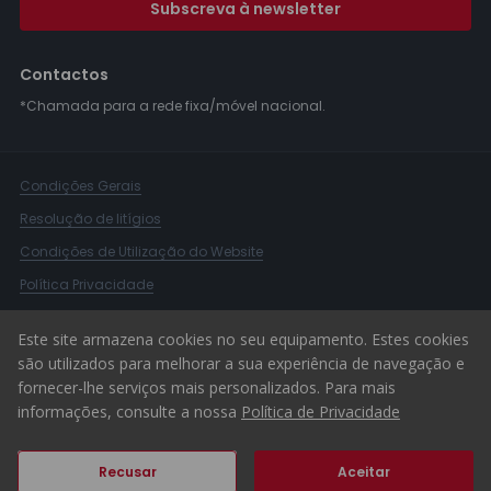
Subscreva à newsletter
Contactos
*Chamada para a rede fixa/móvel nacional.
Condições Gerais
Resolução de litígios
Condições de Utilização do Website
Política Privacidade
Livro Reclamações
Este site armazena cookies no seu equipamento. Estes cookies
Canal de Denúncias
são utilizados para melhorar a sua experiência de navegação e
fornecer-lhe serviços mais personalizados. Para mais
© 2026 ERA Portugal
informações, consulte a nossa
Política de Privacidade
Recusar
Aceitar