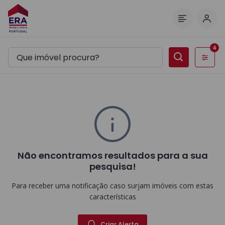
Inic
Menu
4
Filtros
Não encontramos resultados para a sua
pesquisa!
Para receber uma notificação caso surjam imóveis com estas
características
Criar Alerta