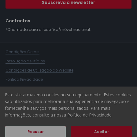
Subscreva à newsletter
Contactos
*Chamada para a rede fixa/móvel nacional.
Condições Gerais
Resolução de litígios
Condições de Utilização do Website
Política Privacidade
Livro Reclamações
Este site armazena cookies no seu equipamento. Estes cookies
Canal de Denúncias
são utilizados para melhorar a sua experiência de navegação e
fornecer-lhe serviços mais personalizados. Para mais
© 2026 ERA Portugal
informações, consulte a nossa
Política de Privacidade
Recusar
Aceitar