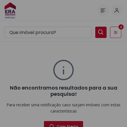
Inic
Menu
4
Filtros
Não encontramos resultados para a sua
pesquisa!
Para receber uma notificação caso surjam imóveis com estas
características
Criar Alerta