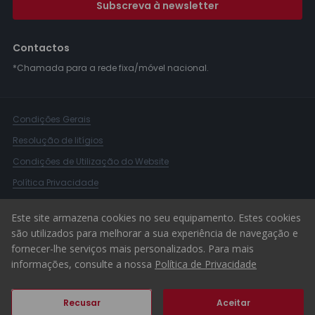
Subscreva à newsletter
Contactos
*Chamada para a rede fixa/móvel nacional.
Condições Gerais
Resolução de litígios
Condições de Utilização do Website
Política Privacidade
Livro Reclamações
Este site armazena cookies no seu equipamento. Estes cookies
Canal de Denúncias
são utilizados para melhorar a sua experiência de navegação e
fornecer-lhe serviços mais personalizados. Para mais
© 2026 ERA Portugal
informações, consulte a nossa
Política de Privacidade
Recusar
Aceitar