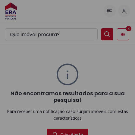
Inic
Menu
4
Filtros
Não encontramos resultados para a sua
pesquisa!
Para receber uma notificação caso surjam imóveis com estas
características
Criar Alerta