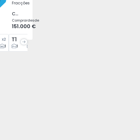
Fracções
Caíde de Rei, Porto
Comprar
desde
151.000 €
T1
T1
T2
x
2
x
1
x
5
x
12
1
1
2
1
1
2
2