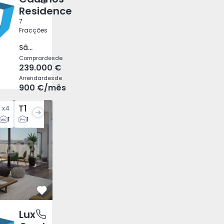
Residence
7
Fracções
São Mamede de Infesta e Senhora da Hora, Porto
Comprar
desde
239.000 €
Arrendar
desde
900 €
/mês
T1
x
4
x
3
mento
1
1
1
Favorito
Lux
 e São Pedro), Faro