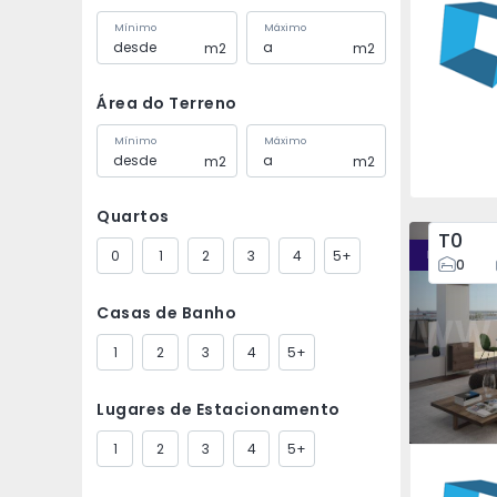
Mínimo
Máximo
m2
m2
Área do Terreno
Mínimo
Máximo
m2
m2
Quartos
T0
0
1
2
3
4
5+
Empreendi
0
Casas de Banho
1
2
3
4
5+
Lugares de Estacionamento
1
2
3
4
5+
Faro (Sé