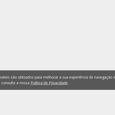
okies são utilizados para melhorar a sua experiência de navegação e
, consulte a nossa
Política de Privacidade
1
2
3
4
5
...
1074
Anterior
Seguint