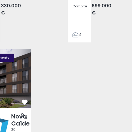
330.000
699.000
Comprar
€
€
4
2
110
 - 1
Nova Caíde - 1
Nova Caíde - 3
295
mento
7500
0
Favorito
Nova
 Rei, Porto
Caíde
20