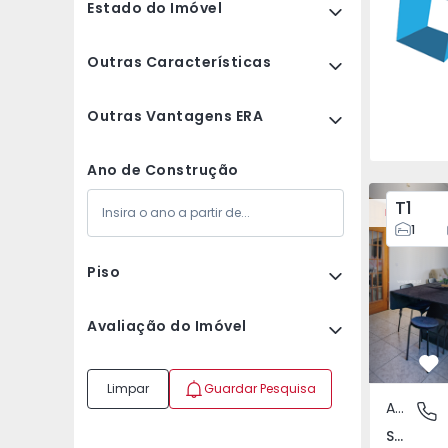
Estado do Imóvel
Outras Características
Outras Vantagens ERA
Ano de Construção
Apartamento T3 Loures
Apartament
T1
Novidade
1
Piso
Avaliação do Imóvel
Fa
Limpar
Guardar Pesquisa
Apartamento
Santo An
Santo António dos Cavaleiros e Frielas, Lisboa