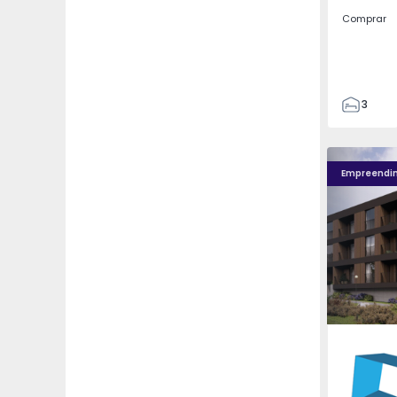
Comprar
3
2
85
Nova Caíde - 13
Nova Caíde
93
Empreendi
7
Caíde de