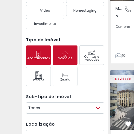
Moradia
Paranho
Vídeo
Homestaging
Paranhos, Porto
Investimento
Comprar
Tipo de Imóvel
10
Quintas e
Apartamentos
Moradias
Herdades
5
198
Apartamento T2 Lisbo
Apartament
230
Novidade
Quarto
Prédios
0
Sub-tipo de Imóvel
Todos
Localização
Fa