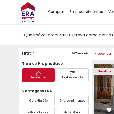
Mapa
Comprar
Empreendimentos
Ve
Filtrar
867
imóveis
Esconder fi
Tipo de Propriedade
Moradia T10 Porto, P
Moradia T1
Novidade
Residencial
Não Residencial
Vantagens ERA
Garantia ERA
Empreendimentos
Casa a Estrear
Visita Virtual
Fa