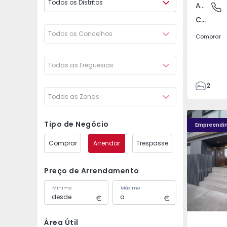
Todos os Distritos
Apartamento
Campo d
Campo de Ourique, Lisboa
Todos os Concelhos
Comprar
Todas as Freguesias
2
Todas as Zonas
1
54
Caulinos R
56
Tipo de Negócio
Empreendi
1
Comprar
Arrendar
Trespasse
Preço de Arrendamento
Mínimo
Máximo
Área Útil
São Mam