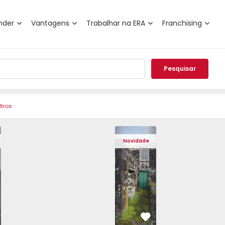
nder
Vantagens
Trabalhar na ERA
Franchising
Pesquisar
ltros
aranhos - 1572292 - 25
0 Porto, Paranhos - 1572292 - 12
Moradia T10 Porto, Paranhos - 1572292 - 10
Moradia T10 Porto, Paranhos - 1572292 - 6
Moradia T10 Porto, Paranhos - 15722
Moradia Rústica T2 Lajes do P
Moradia T10 Porto, Paranh
Moradia T10 Por
Morad
Novidade
vorito
Favorito