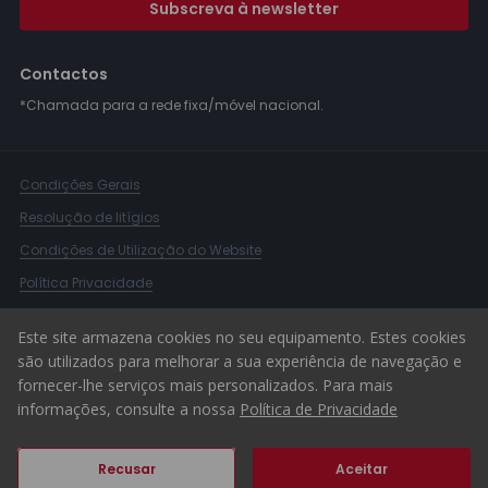
Subscreva à newsletter
Contactos
*Chamada para a rede fixa/móvel nacional.
Condições Gerais
Resolução de litígios
Condições de Utilização do Website
Política Privacidade
Livro Reclamações
Este site armazena cookies no seu equipamento. Estes cookies
Canal de Denúncias
são utilizados para melhorar a sua experiência de navegação e
fornecer-lhe serviços mais personalizados. Para mais
© 2026 ERA Portugal
informações, consulte a nossa
Política de Privacidade
Recusar
Aceitar