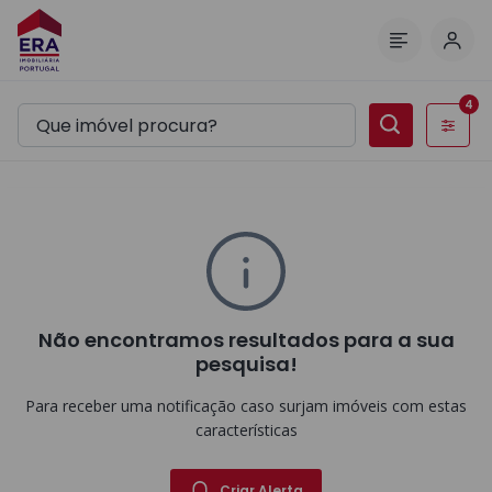
Inic
Menu
4
Filtros
Não encontramos resultados para a sua
pesquisa!
Para receber uma notificação caso surjam imóveis com estas
características
Criar Alerta