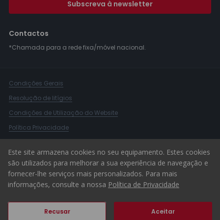
Subscreva à newsletter
Contactos
*Chamada para a rede fixa/móvel nacional.
Condições Gerais
Resolução de litígios
Condições de Utilização do Website
Política Privacidade
Livro Reclamações
Este site armazena cookies no seu equipamento. Estes cookies
Canal de Denúncias
são utilizados para melhorar a sua experiência de navegação e
fornecer-lhe serviços mais personalizados. Para mais
© 2026 ERA Portugal
informações, consulte a nossa
Política de Privacidade
Recusar
Aceitar