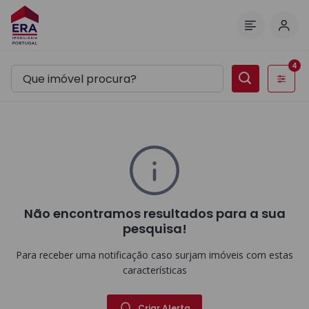
Inic
Menu
4
Filtros
Não encontramos resultados para a sua
pesquisa!
Para receber uma notificação caso surjam imóveis com estas
características
Criar Alerta