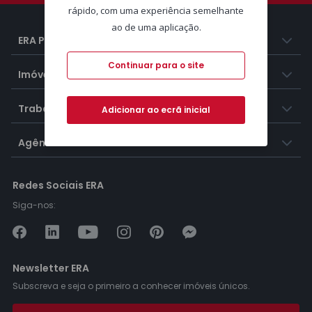
rápido, com uma experiência semelhante
ao de uma aplicação.
ERA Portugal
Continuar para o site
Imóveis
Trabalhar na ERA
Adicionar ao ecrã inicial
Agências ERA
Redes Sociais ERA
Siga-nos:
Newsletter ERA
Subscreva e seja o primeiro a conhecer imóveis únicos.