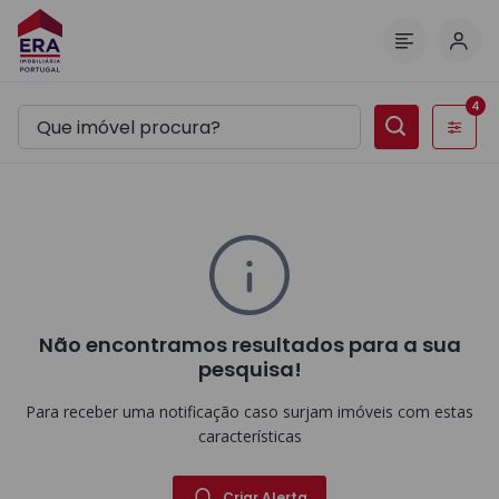
Inic
Menu
4
Filtros
Não encontramos resultados para a sua
pesquisa!
Para receber uma notificação caso surjam imóveis com estas
características
Criar Alerta