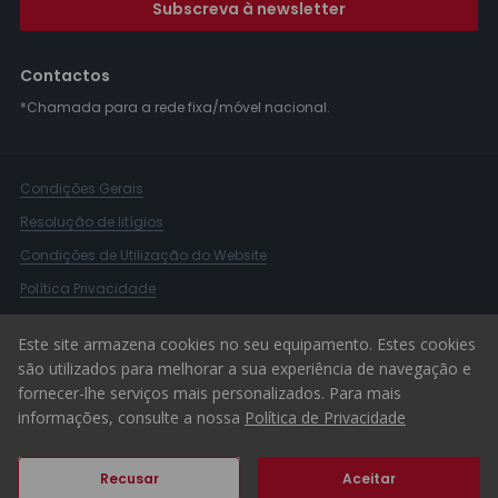
Subscreva à newsletter
Contactos
*Chamada para a rede fixa/móvel nacional.
Condições Gerais
Resolução de litígios
Condições de Utilização do Website
Política Privacidade
Livro Reclamações
Este site armazena cookies no seu equipamento. Estes cookies
Canal de Denúncias
são utilizados para melhorar a sua experiência de navegação e
fornecer-lhe serviços mais personalizados. Para mais
© 2026 ERA Portugal
informações, consulte a nossa
Política de Privacidade
Recusar
Aceitar