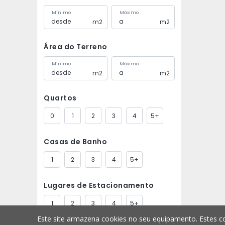
Mínimo
Máximo
m2
m2
Área do Terreno
Mínimo
Máximo
m2
m2
Quartos
0
1
2
3
4
5+
Casas de Banho
1
2
3
4
5+
Lugares de Estacionamento
1
2
3
4
5+
Este site armazena cookies no seu equipamento. Estes co