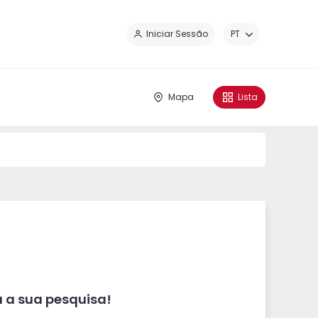
Fe
Iniciar Sessão
PT
Mapa
Lista
 a sua pesquisa!