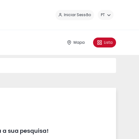
Fe
Iniciar Sessão
PT
Mapa
Lista
 a sua pesquisa!