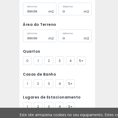
Mínimo
Máximo
m2
m2
Área do Terreno
Mínimo
Máximo
m2
m2
Quartos
0
1
2
3
4
5+
Casas de Banho
1
2
3
4
5+
Lugares de Estacionamento
1
2
3
4
5+
Este site armazena cookies no seu equipamento. Estes co